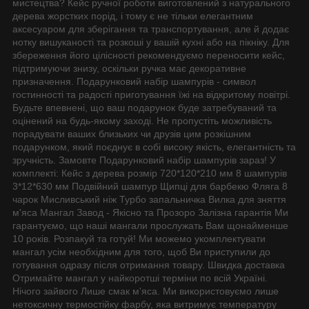
мистецтва? Кейс ручної роботи виготовлений з натурального
дерева жорстких порід, і тому є не тільки елегантним
аксесуаром для зберігання та транспортування, але й додає
нотку вишуканості та розкоші у вашій кухні або на пікніку. Для
збереження його цілісності рекомендуємо переносити кейс,
підтримуючи знизу, оскільки ручка має декоративне
призначення. Подарунковий набір шампурів - символ
гостинності та радості приготування їжі на відкритому повітрі.
Будьте впевнені, що ваш подарунок буде затребуваний та
оцінений на будь-якому заході. Не пропустіть можливість
порадувати ваших близьких чи друзів цим розкішним
подарунком, який поєднує в собі високу якість, елегантність та
зручність. Замовте Подарунковий набір шампурів зараз! У
комплекті: Кейс з дерева розмір 720*120*210 мм 8 шампурів
3*12*630 мм Подвійний шампур Щипці для барбекю Фляга 8
чарок Мисливський ніж Турбо запальничка Вилка для зняття
м'яса Мангал Завод - Якісно та Прозоро Залізна гарантія Ми
гарантуємо, що наші мангали прослужать Вам щонайменше
10 років. Розпакуй та готуй! Ми можемо укомплектувати
мангал усім необхідним для того, щоб Ви приступили до
готування одразу після отримання товару. Швидка доставка
Отримайте мангал у найкоротші терміни по всій Україні.
Нічого зайвого Лише смак м'яса. Ми використовуємо лише
нетоксичну термостійку фарбу, яка витримує температуру