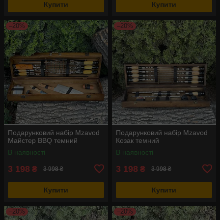
Купити
Купити
–20%
–20%
Подарунковий набір Mzavod
Подарунковий набір Mzavod
Майстер BBQ темний
Козак темний
В наявності
В наявності
3 198
3 198
₴
₴
3 998 ₴
3 998 ₴
Купити
Купити
–20%
–20%