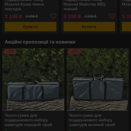
Mzavod Козак темна
Mzavod Майстер BBQ
Mzav
текстура
темний
3 198
3 198
5 1
₴
₴
3 998 ₴
3 998 ₴
Купити
Купити
Акційні пропозиції та новинки
–20%
–20%
Чохол-сумка для
Чохол-сумка для
подарункового набору
подарункового набору
шампурів середній сірий
шампурів великий сірий