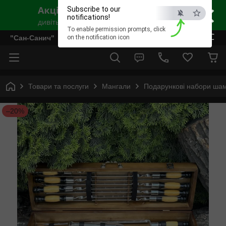
×
Subscribe to our
notifications!
To enable permission prompts, click
ESC
"Сан-Санич"
on the notification icon
Товари та послуги
Мангали
Подарункові набори шам
–20%