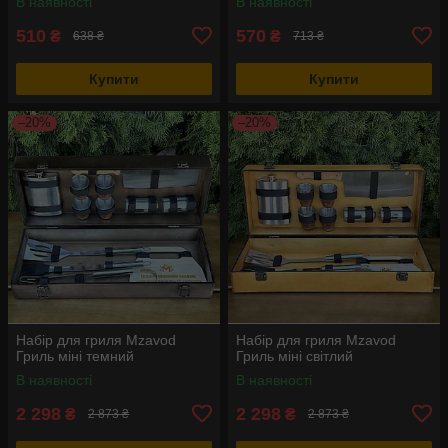
В наявності
В наявності
510
570
₴
₴
638 ₴
713 ₴
Купити
Купити
–20%
–20%
Набір для гриля Mzavod
Набір для гриля Mzavod
Гриль міні темний
Гриль міні світлий
В наявності
В наявності
2 298
2 298
₴
₴
2 873 ₴
2 873 ₴