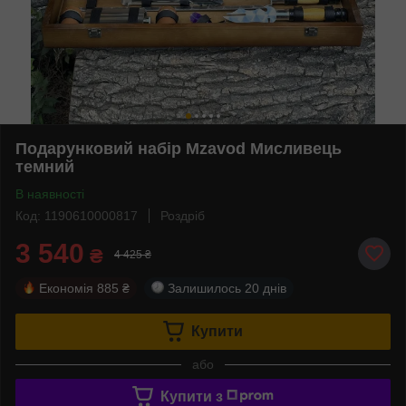
Подарунковий набір Mzavod Мисливець
темний
В наявності
Код: 1190610000817
Роздріб
3 540
₴
4 425 ₴
Економія
885 ₴
Залишилось
20 днів
Купити
або
Купити з