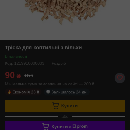
Тріска для коптильні з вільхи
В наявності
Код: 1219910000003
Роздріб
90
₴
113 ₴
Мінімальна сума замовлення на сайті — 200 ₴
Економія
23 ₴
Залишилось
24 дні
Купити
або
Купити з