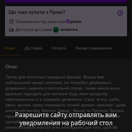
Що таке купити з Пром?
Замовлення під захистом
Доступна доставка
Опис
Доставка
Оплата
Умови повернення
Опис
Тріска для коптильні середньої фракції. Вільха має
нейтральний прикус коптіння, не потребує дбайливого
дозування і навичок в коптильній справі, таким чином вона
ідеально підходить для коптіння будь-яких продуктів,
перетворюючи їх у справжні делікатеси. Сало, м'ясо, риба,
овочі, кролик, курка отримають тонкий аромат, присмак і дуже
апетитний вигляд. Мангал Завод - Якісно та Прозоро Залізна
Разрешите сайту отправлять вам
гарантія Ми гарантуємо, що наші мангали прослужать Вам
уведомления на рабочий стол
щонайменше 10 років. Розпакуй та готуй! Ми можемо
укомплектувати мангал усім необхідним для того, щоб Ви