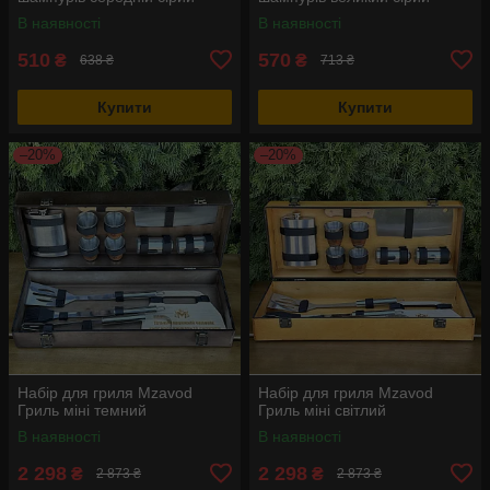
В наявності
В наявності
510
570
₴
₴
638 ₴
713 ₴
Купити
Купити
–20%
–20%
Набір для гриля Mzavod
Набір для гриля Mzavod
Гриль міні темний
Гриль міні світлий
В наявності
В наявності
2 298
2 298
₴
₴
2 873 ₴
2 873 ₴