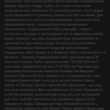
мистецтва? Кейс ручної роботи виготовлений з натурального
дерева жорстких порід, і тому є не тільки елегантним
аксесуаром для зберігання та транспортування, але й додає
нотку вишуканості та розкоші у вашій кухні або на пікніку. Для
збереження його цілісності рекомендуємо переносити кейс,
підтримуючи знизу, оскільки ручка має декоративне
призначення. Подарунковий набір шампурів - символ
гостинності та радості приготування їжі на відкритому повітрі.
Будьте впевнені, що ваш подарунок буде затребуваний та
оцінений на будь-якому заході. Не пропустіть можливість
порадувати ваших близьких чи друзів цим розкішним
подарунком, який поєднує в собі високу якість, елегантність та
зручність. Замовте Подарунковий набір шампурів зараз! В
комплект входить: Кейс з дерева розмір 720*120*210 мм 6
шампурів з дерев'яною ручкою 3*12*630 мм Підставки для
шампурів (альтернатива мангалу) Ножівка Ніж Викрутка
Кресало Свисток Лопата преміум 5 в 1 із нержавіючої сталі
Похідний брезентовий чохол для лопати Мангал Завод -
Якісно та Прозоро Залізна гарантія Ми гарантуємо, що наші
мангали прослужать Вам щонайменше 10 років. Розпакуй та
готуй! Ми можемо укомплектувати мангал усім необхідним
для того, щоб Ви приступили до готування одразу після
отримання товару. Швидка доставка Отримайте мангал у
найкоротші терміни по всій Україні. Нічого зайвого Лише смак