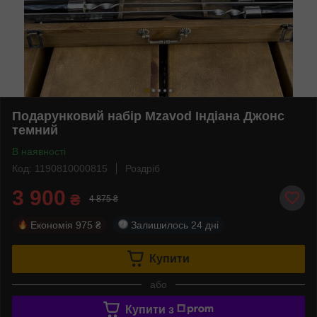
Подарунковий набір Mzavod Індіана Джонс
темний
В наявності
Код: 1190810000815
Роздріб
3 900
₴
4 875 ₴
Економія
975 ₴
Залишилось
24 дні
Купити
або
Купити з