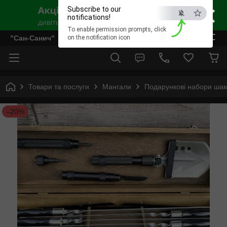
×
Subscribe to our
notifications!
To enable permission prompts, click
ESC
"Сан-Санич"
on the notification icon
Товари та послуги
Мангали
Подарункові набори шам
–20%