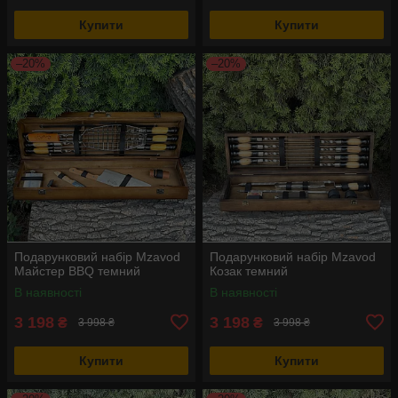
Купити
Купити
–20%
–20%
Подарунковий набір Mzavod
Подарунковий набір Mzavod
Майстер BBQ темний
Козак темний
В наявності
В наявності
3 198
3 198
₴
₴
3 998 ₴
3 998 ₴
Купити
Купити