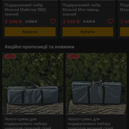
Подарунковий набір
Подарунковий набір
Пода
Mzavod Майстер BBQ
Mzavod Мисливець
Mzav
темний
темний
3 198
3 540
3 6
₴
₴
3 998 ₴
4 425 ₴
Купити
Купити
Акційні пропозиції та новинки
–20%
–20%
Чохол-сумка для
Чохол-сумка для
подарункового набору
подарункового набору
шампурів середній сірий
шампурів великий сірий