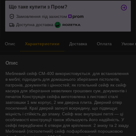
Що таке купити з Пром?
Замовлення під захистом
Доступна доставка
Опис
Характеристики
Доставка
Оплата
Умови 
Опис
Меблевий сейф СМ-400 використовується. для встановлення
в меблі; підходить для домашнього зберігання пістолетів,
патронів, документів і цінностей; як готельний сейф як сейф
касира для зберігання невеликих грошових сум, документів і
печаток Конструкція сейфа виготовлена з листової сталі
завтовшки 1 мм корпус, 2 мм дверна плита. Дверний отвір
посилений. Краї дверей загнуті всередину, що підвищує
міцність і стійкість до зламу. Сейф має внутрішні петлі — ці
особливості конструкції також збільшують його надійність. У
сейфі передбачені 4 отвори для кріплення: 2 знизу та 2 ззаду.
Меблевий (пістолетний) сейф пофарбований порошковою