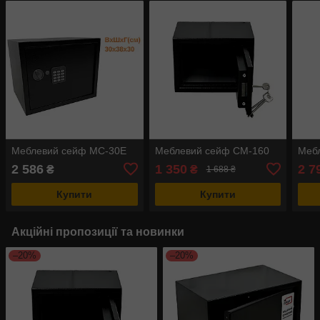
Меблевий сейф МС-30Е
Меблевий сейф СМ-160
Меб
2 586
1 350
2 7
₴
₴
1 688 ₴
Купити
Купити
Акційні пропозиції та новинки
–20%
–20%