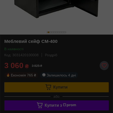
Меблевий сейф СМ-400
В наявності
Код: 3031420100008
Роздріб
3 060
₴
3 825 ₴
Економія
765 ₴
Залишилось
4 дні
Купити
або
Купити з