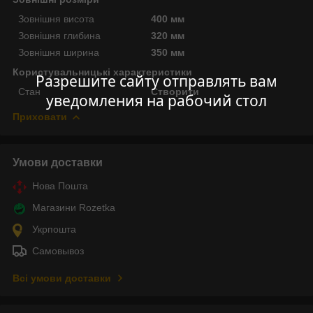
Зовнішня висота
400 мм
Зовнішня глибина
320 мм
Зовнішня ширина
350 мм
Користувальницькі характеристики
Разрешите сайту отправлять вам
Стан
Створити
уведомления на рабочий стол
Приховати
Умови доставки
Нова Пошта
Магазини Rozetka
Укрпошта
Самовывоз
Всі умови доставки