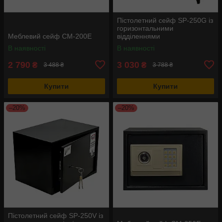
Пістолетний сейф SP-250G із
горизонтальними
Меблевий сейф СМ-200Е
відділеннями
В наявності
В наявності
2 790
3 030
₴
₴
3 488 ₴
3 788 ₴
Купити
Купити
–20%
–20%
Пістолетний сейф SP-250V із