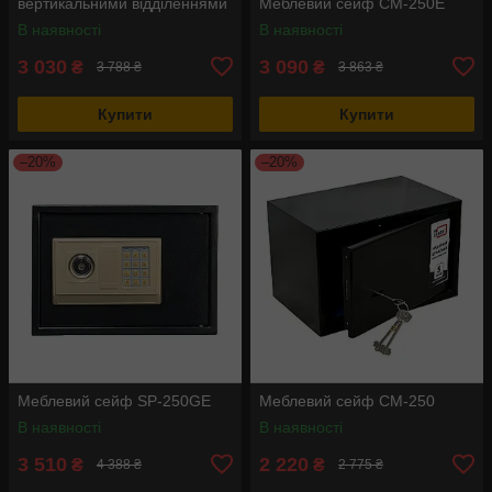
вертикальними відділеннями
Меблевий сейф СМ-250Е
В наявності
В наявності
3 030
3 090
₴
₴
3 788 ₴
3 863 ₴
Купити
Купити
–20%
–20%
Меблевий сейф SP-250GE
Меблевий сейф СМ-250
В наявності
В наявності
3 510
2 220
₴
₴
4 388 ₴
2 775 ₴