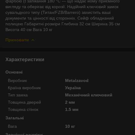
фарбою (t запікання 180 °C — що надає йому приємного
вигляду та оберігає від корозії. Надійний ключовий замок
сувальдного типу (Титан/FZB/Barrero) захистить ваші
документи та цінності від сторонніх. Сейф обладнаний
полицею Габаритні розміри Глибина 32 см Ширина 35 см
Висота 40 см Вага 10 кг
Приховати
Характеристики
Основні
Виробник
Metalzavod
Країна виробник
Україна
Тип замка
Механічний ключовий
Товщина дверей
2 мм
Товщина стінок
1.5 мм
Загальні
Вага
10 кг
Зовнішні розміри