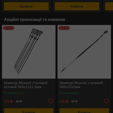
Купити
Купити
Акційні пропозиції та новинки
–21%
–21%
Шампур Mzavod сталевий
Шампур Mzavod сталевий
кутовий 560х12х1.5мм
560х10х2мм
В наявності
В наявності
33
45
₴
₴
42 ₴
57 ₴
Купити
Купити