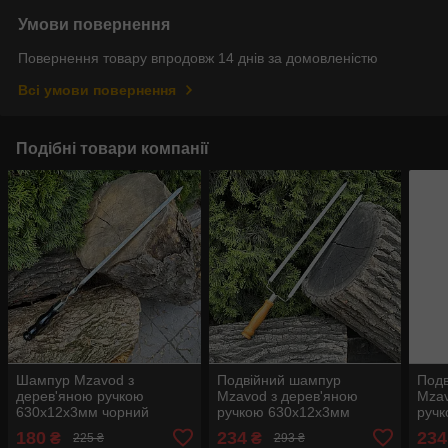
Умови повернення
Повернення товару впродовж 14 днів за домовленістю
Всі умови повернення
Подібні товари компанії
Шампур Mzavod з
Подвійний шампур
Под
дерев'яною ручкою
Mzavod з дерев'яною
Mzav
630х12х3мм чорний
ручкою 630х12х3мм
ручк
світлий
180
234
234
₴
₴
225 ₴
293 ₴