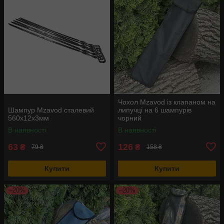
Чохол Mzavod із клапаном на
Шампур Mzavod сталевий
липучці на 6 шампурів
560х12х3мм
чорний
В наявності
В наявності
63
126
₴
₴
79 ₴
158 ₴
Купити
Купити
–20%
–20%