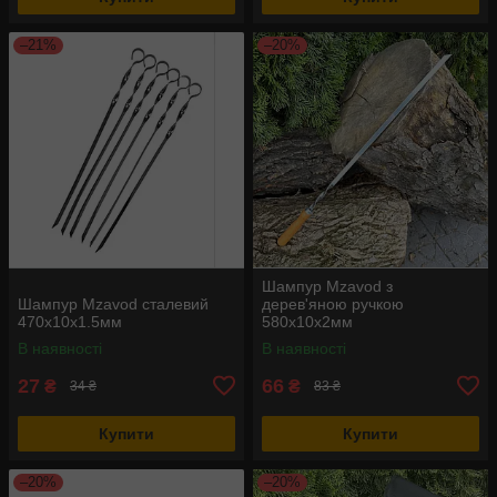
–21%
–20%
Шампур Mzavod з
Шампур Mzavod сталевий
дерев'яною ручкою
470х10х1.5мм
580х10х2мм
В наявності
В наявності
27
66
₴
₴
34 ₴
83 ₴
Купити
Купити
–20%
–20%