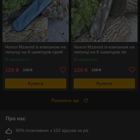
Чохол Mzavod із клапаном на
Чохол Mzavod із клапаном на
липучці на 6 шампурів сірий
липучці на 6 шампурів ліс
В наявності
В наявності
126
126
₴
₴
158 ₴
158 ₴
Купити
Купити
Показати ще
Про нас
90% позитивних з 102 відгуків за рік