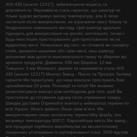
AISI 430 (аналог 12Х17), забезпечуючи міцність та
довговічність. Нержавіюча сталь гарантує, що шампур не
тільки чудово витримує високу температуру, але й легко
чиститься після використання, не втрачаючи свого блиску та
бездоганного зовнішнього вигляду. Цей шампур ідеально
підходить для використання на грилях, коптильнях, печах і
будь-яких інших пристосуваннях для приготування їжі на
відкритому вогні. Незалежно від того, чи готовите ви соковиту
стейк, ароматні шашлики або свіжі овочі, наш шампур
допоможе вам досягти максимального смаку та збереже всі
аромати продуктів. Довжина: 630 мм Ширина: 12 мм
Товщина: 3 мм Матеріал: дерево та нержавіюча сталь AISI
430 (аналог 12Х17) Мангал Завод - Якісно та Прозоро Залізна
гарантія Ми гарантуємо, що наші мангали прослужать Вам
щонайменше 10 років. Розпакуй та готуй! Ми можемо
укомплектувати мангал усім необхідним для того, щоб Ви
приступили до готування одразу після отримання товару.
Швидка доставка Отримайте мангал у найкоротші терміни по
всій Україні. Нічого зайвого Лише смак м'яса. Ми
використовуємо лише нетоксичну термостійку фарбу, яка
витримує температуру 800°С. Європейська якість Ми завод -
вся продукція серійного виробництва на високоточному
лазерному устаткуванні із сертифікованої сталі. 3000 відгуків