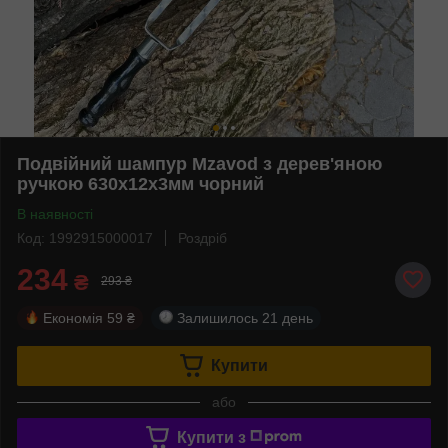
Подвійний шампур Mzavod з дерев'яною
ручкою 630х12х3мм чорний
В наявності
Код: 1992915000017
Роздріб
234
₴
293 ₴
Економія
59 ₴
Залишилось
21 день
Купити
або
Купити з