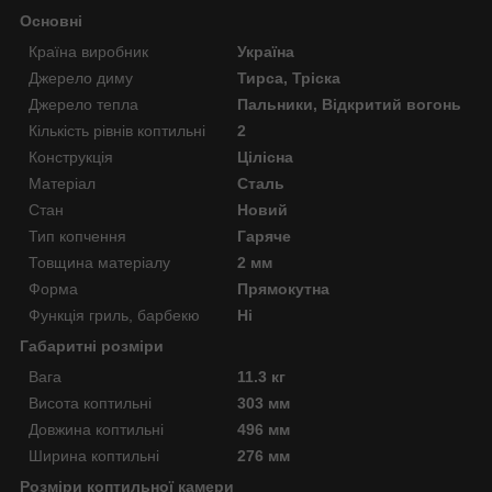
Основні
Країна виробник
Україна
Джерело диму
Тирса, Тріска
Джерело тепла
Пальники, Відкритий вогонь
Кількість рівнів коптильні
2
Конструкція
Цілісна
Матеріал
Сталь
Стан
Новий
Тип копчення
Гаряче
Товщина матеріалу
2 мм
Форма
Прямокутна
Функція гриль, барбекю
Ні
Габаритні розміри
Вага
11.3 кг
Висота коптильні
303 мм
Довжина коптильні
496 мм
Ширина коптильні
276 мм
Розміри коптильної камери