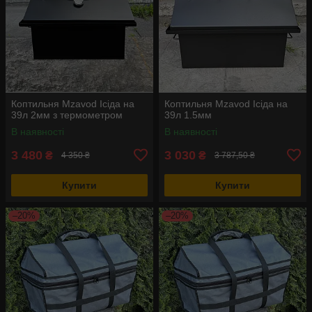
Коптильня Mzavod Ісіда на
Коптильня Mzavod Ісіда на
39л 2мм з термометром
39л 1.5мм
В наявності
В наявності
3 480
3 030
₴
₴
4 350 ₴
3 787,50 ₴
Купити
Купити
–20%
–20%