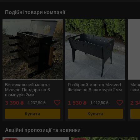
Подібні товари компанії
Вертикальний мангал
Розбірний мангал Mzavod
Манг
Mzavod Пандора на 6
Фенікс на 8 шампурів 2мм
шамп
шампурів 2мм
3 390
1 530
2 3
₴
₴
4 237,50 ₴
1 912,50 ₴
Купити
Купити
Акційні пропозиції та новинки