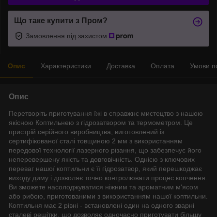
Що таке купити з Пром?
Замовлення під захистом
Опис
Характеристики
Доставка
Оплата
Умови п
Опис
Перетворіть приготування їжі в справжнє мистецтво з нашою
якісною Коптильнею з гідрозатвором та термометром. Це
пристрій серійного виробництва, виготовлений із
сертифікованої сталі товщиною 2 мм з використанням
передової технології лазерного різання, що забезпечує його
неперевершену якість та довговічність. Однією з ключових
переваг нашої коптильни є її гідрозатвор, який перешкоджає
виходу диму і дозволяє точно контролювати процес копчення.
Ви зможете насолоджуватися ніжним та ароматним м'ясом
або рибою, приготованими з використанням нашої коптильни.
Коптильня має 2 рівні - встановлені один на одного зварні
сталеві решітки, що дозволяє одночасно приготувати більшу