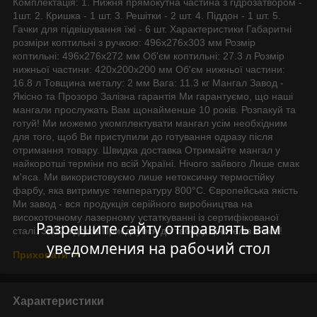
Комплектація: 1. Нижня прямокутна частина з гідрозатвором -
1шт. 2. Кришка - 1 шт. 3. Решітки - 2 шт. 4. Піддон - 1 шт. 5.
Гачки для підвішування їжі - 6 шт. Характеристики Габаритні
розміри коптильні з ручкою: 496х276х303 мм Розмір
коптильні: 496х276х272 мм Об'єм коптильні: 27.3 л Розмір
нижньої частини: 420х200х200 мм Об'єм нижньої частини:
16.8 л Товщина металу: 2 мм Вага: 11.3 кг Мангал Завод -
Якісно та Прозоро Залізна гарантія Ми гарантуємо, що наші
мангали прослужать Вам щонайменше 10 років. Розпакуй та
готуй! Ми можемо укомплектувати мангал усім необхідним
для того, щоб Ви приступили до готування одразу після
отримання товару. Швидка доставка Отримайте мангал у
найкоротші терміни по всій Україні. Нічого зайвого Лише смак
м'яса. Ми використовуємо лише нетоксичну термостійку
фарбу, яка витримує температуру 800°С. Європейська якість
Ми завод - вся продукція серійного виробництва на
високоточному лазерному устаткуванні із сертифікованої
Разрешите сайту отправлять вам
сталі. 3000 відгуків Приєднуйся до табору цінителів м'яса!
уведомления на рабочий стол
Приховати
Характеристики