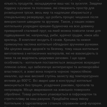
кількість продуктів, заощаджуючи ваш час та зусилля. Завдяки
піддону з ручкою та полозами, які створюють простір для
розміщення тріски, весь жир та надлишки збираються у
спеціальному резервуарі, що робить процес чищення після
використання швидким та зручним. Також, у наших нових
коптильнях усередині кришки-будиночка на всю довжину
приварений сталевий прут, на який можна повісити гачки для
підвішування їжі, наприклад, риби, курячої грудки, ніжок або
крилець. В комплект входить 6 гачків. Кришка та нижня
прямокутна частина коптильні обладнані зручними ручками.
Ми цінуємо ваше здоров'я та безпеку, тому наша коптильня
виготовлена з нетоксичних матеріалів, які не взаємодіють із
їжею та не виділяють шкідливих речовин. І ще одна
особливість - коптильня поставляється змащеною всередині
лляною олією, що забезпечує антипригарні та антикорозійні
властивості, а зовні вона покрита чорною термостійкою
емаллю, що має високий ступінь захисту від температурних
впливів до 800°C. Всі зварні шви в конструкції коптильні
виконуються без тріщин, усадочних раковин, пропалів та
непроварів. Місця зварювання на зовнішніх поверхнях
оброблені. Товар ретельно упаковується в гофрокартон та
стретч-плівку за наш рахунок. Придбайте нашу якісну
Коптильню з гідрозатвором і станьте справжнім шеф-кухарем.