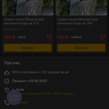
Сумка-чохол Mzavod для
Сумка-чохол Mzavod для
коптильні Ісіда на 27л
коптильні Ісіда на 39л
В наявності
В наявності
780
840
₴
₴
975 ₴
1 050 ₴
Купити
Купити
Про нас
90% позитивних з 102 відгуків за рік
Працює з 03.05.2022
м. Київ
Вулиця центральна 10А , Київ, Україна
КНОПКА
ЗВ'ЯЗКУ
Контакти