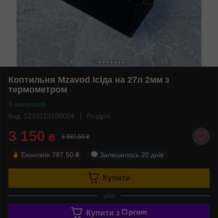
Коптильня Mzavod Ісіда на 27л 2мм з
термометром
В наявності
Код: 1210210100004
Роздріб
3 150
₴
3 937,50 ₴
Економія
787.50 ₴
Залишилось
20 днів
Купити
або
Купити з