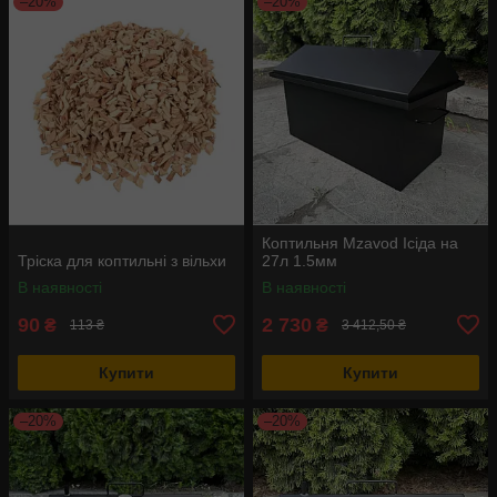
–20%
–20%
Коптильня Mzavod Ісіда на
Тріска для коптильні з вільхи
27л 1.5мм
В наявності
В наявності
90
2 730
₴
₴
113 ₴
3 412,50 ₴
Купити
Купити
–20%
–20%