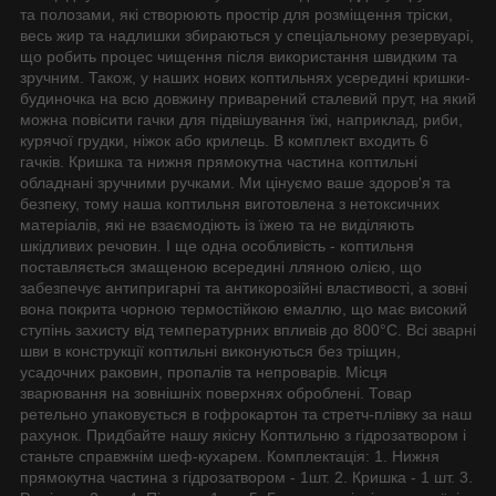
та полозами, які створюють простір для розміщення тріски,
весь жир та надлишки збираються у спеціальному резервуарі,
що робить процес чищення після використання швидким та
зручним. Також, у наших нових коптильнях усередині кришки-
будиночка на всю довжину приварений сталевий прут, на який
можна повісити гачки для підвішування їжі, наприклад, риби,
курячої грудки, ніжок або крилець. В комплект входить 6
гачків. Кришка та нижня прямокутна частина коптильні
обладнані зручними ручками. Ми цінуємо ваше здоров'я та
безпеку, тому наша коптильня виготовлена з нетоксичних
матеріалів, які не взаємодіють із їжею та не виділяють
шкідливих речовин. І ще одна особливість - коптильня
поставляється змащеною всередині лляною олією, що
забезпечує антипригарні та антикорозійні властивості, а зовні
вона покрита чорною термостійкою емаллю, що має високий
ступінь захисту від температурних впливів до 800°C. Всі зварні
шви в конструкції коптильні виконуються без тріщин,
усадочних раковин, пропалів та непроварів. Місця
зварювання на зовнішніх поверхнях оброблені. Товар
ретельно упаковується в гофрокартон та стретч-плівку за наш
рахунок. Придбайте нашу якісну Коптильню з гідрозатвором і
станьте справжнім шеф-кухарем. Комплектація: 1. Нижня
прямокутна частина з гідрозатвором - 1шт. 2. Кришка - 1 шт. 3.