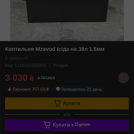
Коптильня Mzavod Ісіда на 39л 1.5мм
В наявності
Код: 1210310100003
Роздріб
3 030
₴
3 787,50 ₴
Економія
757.50 ₴
Залишилось
21 день
Купити
або
Купити з