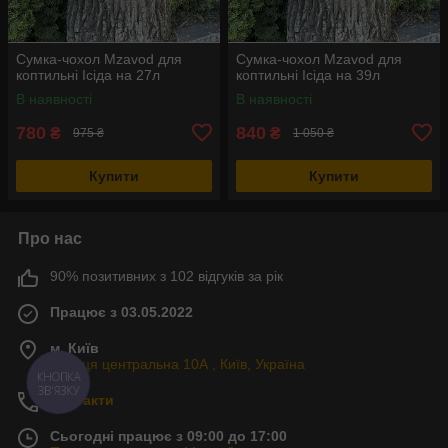
Сумка-чохол Mzavod для
Сумка-чохол Mzavod для
коптильні Ісіда на 27л
коптильні Ісіда на 39л
В наявності
В наявності
780
840
₴
₴
975 ₴
1 050 ₴
Купити
Купити
Про нас
90% позитивних з 102 відгуків за рік
Працює з 03.05.2022
м. Київ
Вулиця центральна 10А , Київ, Україна
КНОПКА
ЗВ'ЯЗКУ
Контакти
Сьогодні працює з 09:00 до 17:00