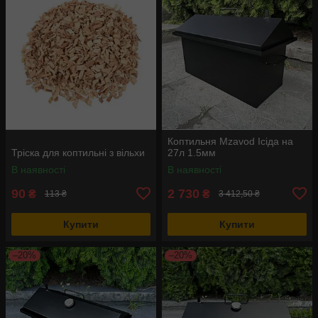
Коптильня Mzavod Ісіда на
Тріска для коптильні з вільхи
27л 1.5мм
В наявності
В наявності
90
2 730
₴
₴
113 ₴
3 412,50 ₴
Купити
Купити
–20%
–20%