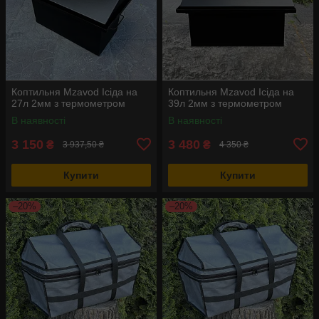
Коптильня Mzavod Ісіда на
Коптильня Mzavod Ісіда на
27л 2мм з термометром
39л 2мм з термометром
В наявності
В наявності
3 150
3 480
₴
₴
3 937,50 ₴
4 350 ₴
Купити
Купити
–20%
–20%