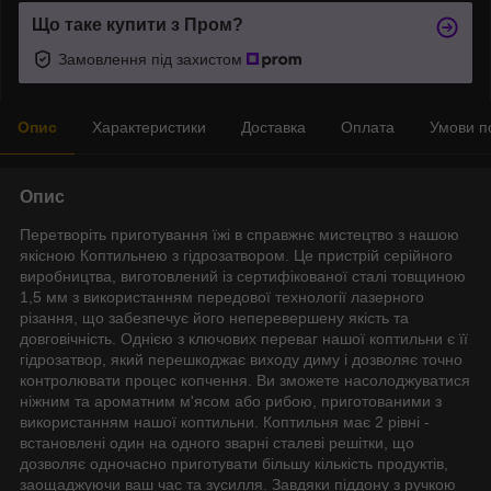
Що таке купити з Пром?
Замовлення під захистом
Опис
Характеристики
Доставка
Оплата
Умови п
Опис
Перетворіть приготування їжі в справжнє мистецтво з нашою
якісною Коптильнею з гідрозатвором. Це пристрій серійного
виробництва, виготовлений із сертифікованої сталі товщиною
1,5 мм з використанням передової технології лазерного
різання, що забезпечує його неперевершену якість та
довговічність. Однією з ключових переваг нашої коптильни є її
гідрозатвор, який перешкоджає виходу диму і дозволяє точно
контролювати процес копчення. Ви зможете насолоджуватися
ніжним та ароматним м'ясом або рибою, приготованими з
використанням нашої коптильни. Коптильня має 2 рівні -
встановлені один на одного зварні сталеві решітки, що
дозволяє одночасно приготувати більшу кількість продуктів,
заощаджуючи ваш час та зусилля. Завдяки піддону з ручкою