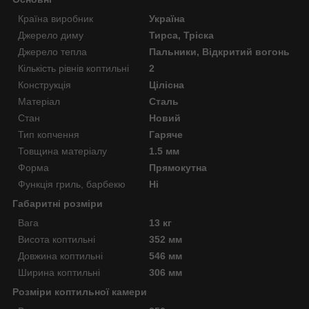
Країна виробник
Україна
Джерело диму
Тирса, Тріска
Джерело тепла
Пальники, Відкритий вогонь
Кількість рівнів коптильні
2
Конструкція
Цілісна
Матеріал
Сталь
Стан
Новий
Тип копчення
Гаряче
Товщина матеріалу
1.5 мм
Форма
Прямокутна
Функція гриль, барбекю
Ні
Габаритні розміри
Вага
13 кг
Висота коптильні
352 мм
Довжина коптильні
546 мм
Ширина коптильні
306 мм
Розміри коптильної камери