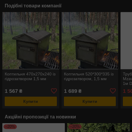
Подібні товари компанії
Коптильня 470х270х240 із
Коптильня 520*300*335 із
Труб
гідрозатвором 1,5 мм
гідрозатвором, 1,5 мм
Mzav
1м D
нерж
1 567
1 689
1 5
₴
₴
Купити
Купити
Акційні пропозиції та новинки
–20%
–20%