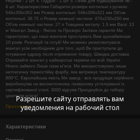
Решітки - 2 шт. 4. Піддон - 1 шт. 5. Гачки для підвішування їжі -
6 шт. Характеристики Габаритні розміри коптильні з ручкою:
546х306х352 мм Розмір коптильні: 546х306х321 мм Об'єм
коптильні: 38.75 л Розмір нижньої частини: 470х230х250 мм
Об'єм нижньої частини: 27 л Товщина металу: 1.5 мм Вага: 13
кг Мангал Завод - Якісно та Прозоро Залізна гарантія Ми
гарантуємо, що наші мангали прослужать Вам щонайменше
10 років. Розпакуй та готуй! Ми можемо укомплектувати
мангал усім необхідним для того, щоб Ви приступили до
готування одразу після отримання товару. Швидка доставка
Отримайте мангал у найкоротші терміни по всій Україні.
Нічого зайвого Лише смак м'яса. Ми використовуємо лише
нетоксичну термостійку фарбу, яка витримує температуру
800°С. Європейська якість Ми завод - вся продукція серійного
виробництва на високоточному лазерному устаткуванні із
сертифікованої сталі. 3000 відгуків Приєднуйся до табору
цінителів м'яса!
Разрешите сайту отправлять вам
уведомления на рабочий стол
Приховати
Характеристики
Основні