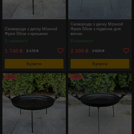
Сковорода з диску Mzavod
Сковорода з диску Mzavod
Фрея 50см з підвісом для
Фрея 50см з кришкою
вогню
В наявності
В наявності
1 740
2 100
₴
₴
2 175 ₴
2 625 ₴
Купити
Купити
–20%
–20%