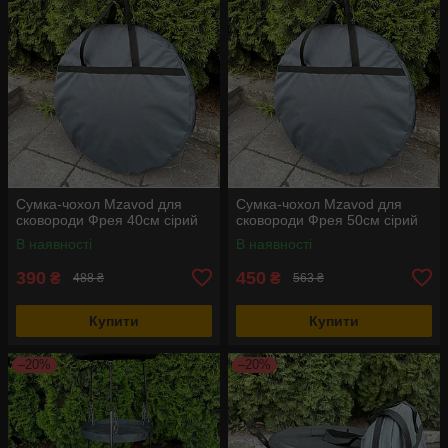
Сумка-чохол Mzavod для
Сумка-чохол Mzavod для
сковороди Фрея 40см сірий
сковороди Фрея 50см сірий
В наявності
В наявності
390
450
₴
₴
488 ₴
563 ₴
Купити
Купити
–20%
–20%