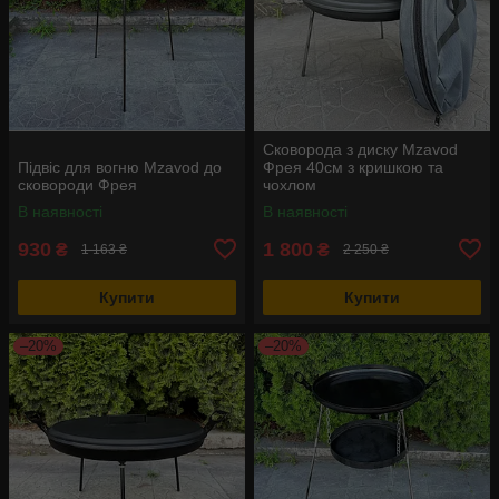
Сковорода з диску Mzavod
Підвіс для вогню Mzavod до
Фрея 40см з кришкою та
сковороди Фрея
чохлом
В наявності
В наявності
930
1 800
₴
₴
1 163 ₴
2 250 ₴
Купити
Купити
–20%
–20%