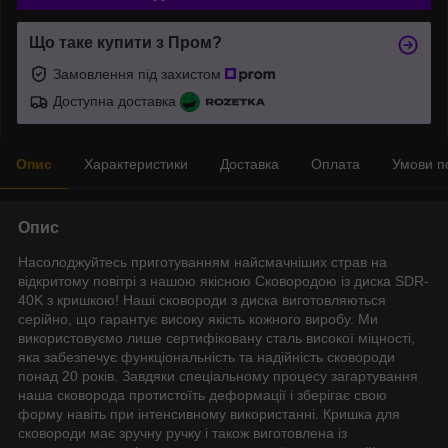
Що таке купити з Пром?
Замовлення під захистом
Доступна доставка
Опис
Характеристики
Доставка
Оплата
Умови п
Опис
Насолоджуйтесь приготуванням найсмачніших страв на
відкритому повітрі з нашою якісною Сковородою із диска SDR-
40K з кришкою! Наші сковороди з диска виготовляються
серійно, що гарантує високу якість кожного виробу. Ми
використовуємо лише сертифіковану сталь високої міцності,
яка забезпечує функціональність та надійність сковороди
понад 20 років. Завдяки спеціальному процесу загартування
наша сковорода протистоїть деформації і зберігає свою
форму навіть при інтенсивному використанні. Кришка для
сковороди має зручну ручку і також виготовлена із