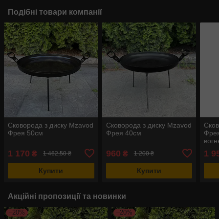
Подібні товари компанії
Сковорода з диску Mzavod
Сковорода з диску Mzavod
Сков
Фрея 50см
Фрея 40см
Фрея
вог
1 170
960
1 9
₴
₴
1 462,50 ₴
1 200 ₴
Купити
Купити
Акційні пропозиції та новинки
–20%
–20%