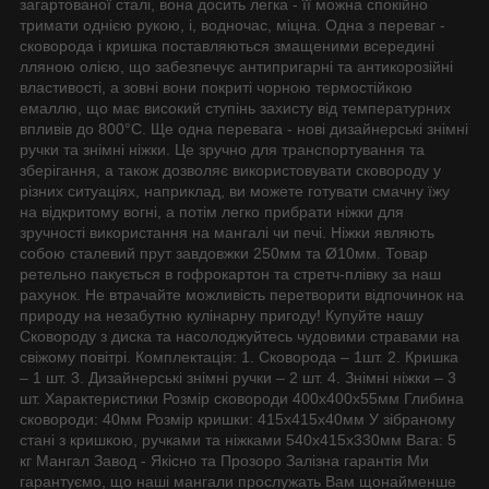
загартованої сталі, вона досить легка - її можна спокійно
тримати однією рукою, і, водночас, міцна. Одна з переваг -
сковорода і кришка поставляються змащеними всередині
лляною олією, що забезпечує антипригарні та антикорозійні
властивості, а зовні вони покриті чорною термостійкою
емаллю, що має високий ступінь захисту від температурних
впливів до 800°C. Ще одна перевага - нові дизайнерські знімні
ручки та знімні ніжки. Це зручно для транспортування та
зберігання, а також дозволяє використовувати сковороду у
різних ситуаціях, наприклад, ви можете готувати смачну їжу
на відкритому вогні, а потім легко прибрати ніжки для
зручності використання на мангалі чи печі. Ніжки являють
собою сталевий прут завдовжки 250мм та Ø10мм. Товар
ретельно пакується в гофрокартон та стретч-плівку за наш
рахунок. Не втрачайте можливість перетворити відпочинок на
природу на незабутню кулінарну пригоду! Купуйте нашу
Сковороду з диска та насолоджуйтесь чудовими стравами на
свіжому повітрі. Комплектація: 1. Сковорода – 1шт. 2. Кришка
– 1 шт. 3. Дизайнерські знімні ручки – 2 шт. 4. Знімні ніжки – 3
шт. Характеристики Розмір сковороди 400х400х55мм Глибина
сковороди: 40мм Розмір кришки: 415х415х40мм У зібраному
стані з кришкою, ручками та ніжками 540х415х330мм Вага: 5
кг Мангал Завод - Якісно та Прозоро Залізна гарантія Ми
гарантуємо, що наші мангали прослужать Вам щонайменше