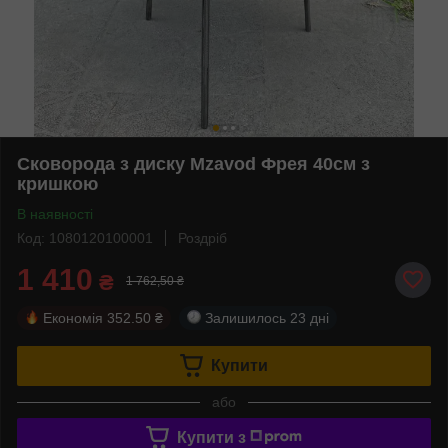
Сковорода з диску Mzavod Фрея 40см з
кришкою
В наявності
Код: 1080120100001
Роздріб
1 410
₴
1 762,50 ₴
Економія
352.50 ₴
Залишилось
23 дні
Купити
або
Купити з