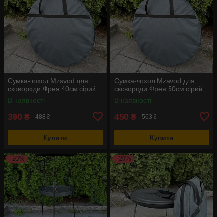
Сумка-чохол Mzavod для
Сумка-чохол Mzavod для
сковороди Фрея 40см сірий
сковороди Фрея 50см сірий
В наявності
В наявності
390
450
₴
₴
488 ₴
563 ₴
Купити
Купити
–20%
–20%