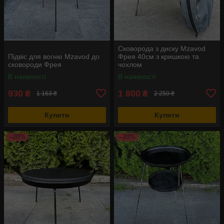
Сковорода з диску Mzavod
Підвіс для вогню Mzavod до
Фрея 40см з кришкою та
сковороди Фрея
чохлом
В наявності
В наявності
930
1 800
₴
₴
1 163 ₴
2 250 ₴
Купити
Купити
–20%
–20%