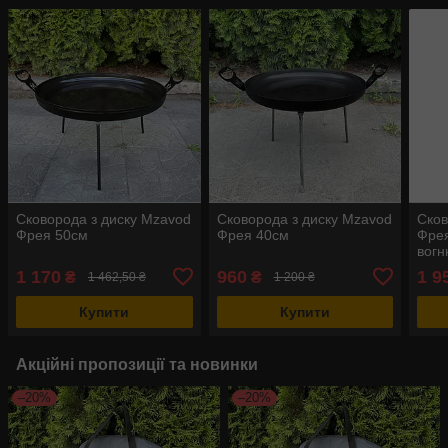
Сковорода з диску Mzavod
Сковорода з диску Mzavod
Сков
Фрея 50см
Фрея 40см
Фрея
вог
1 170
960
1 9
₴
₴
1 462,50 ₴
1 200 ₴
Купити
Купити
Акційні пропозиції та новинки
–20%
–20%