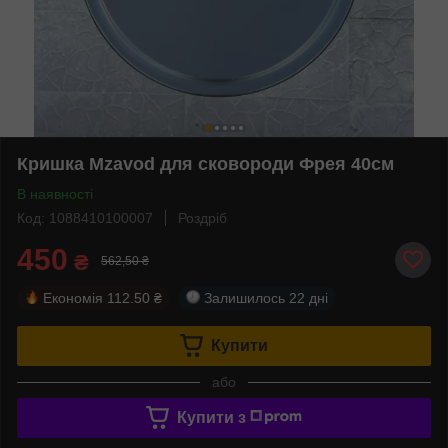
Кришка Mzavod для сковороди Фрея 40см
В наявності
Код: 1088410100007
Роздріб
450
₴
562,50 ₴
Економія
112.50 ₴
Залишилось
22 дні
Купити
або
Купити з