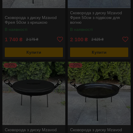
Сковорода з диску Mzavod
Сковорода з диску Mzavod
Фрея 50см з підвісом для
Фрея 50см з кришкою
вогню
В наявності
В наявності
1 740
2 100
₴
₴
2 175 ₴
2 625 ₴
Купити
Купити
–20%
–20%
Сковорода з диску Mzavod
Сковорода з диску Mzavod