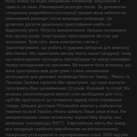
пилу, комах та інших небажаних елементів, зберігаючи її
свіжість та смак. Рівномірний розподіл тепла. За допомогою
спеціально розробленої конструкції кришки вона забезпечує
рівномірний розподіл тепла всередині сковороди. Це
дозволяє досягти ідеального приготування навіть на
відкритому вогні. Легкість використання. Кришка посередині
має зручну ручку, тому процес приготування їжі стає ще
зручнішим. Крім того, вона компактна і легка у
транспортуванні, що робить її чудовим вибором для кемпінгу
або пікніка. Ми гарантуємо високу якість нашої продукції, тому
що кожна кришка проходить сертифікацію та суворі перевірки
перед попаданням на прилавки. Ви можете бути впевнені, що
вона прослужить вам довгі роки і стане незамінним
аксесуаром для дискової сковороди Мангал Завод - Якісно та
Прозоро Залізна гарантія Ми гарантуємо, що наші мангали
прослужать Вам щонайменше 10 років. Розпакуй та готуй! Ми
можемо укомплектувати мангал усім необхідним для того,
щоб Ви приступили до готування одразу після отримання
товару. Швидка доставка Отримайте мангал у найкоротші
терміни по всій Україні. Нічого зайвого Лише смак м'яса. Ми
використовуємо лише нетоксичну термостійку фарбу, яка
витримує температуру 800°С. Європейська якість Ми завод -
вся продукція серійного виробництва на високоточному
лазерному устаткуванні із сертифікованої сталі. 3000 відгуків