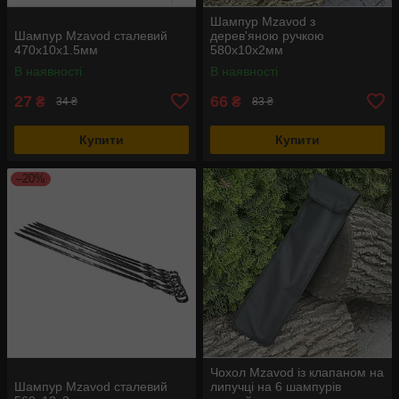
Шампур Mzavod з
Шампур Mzavod сталевий
дерев'яною ручкою
470х10х1.5мм
580х10х2мм
В наявності
В наявності
27
66
₴
₴
34 ₴
83 ₴
Купити
Купити
–20%
Чохол Mzavod із клапаном на
Шампур Mzavod сталевий
липучці на 6 шампурів