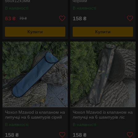
560х12х3мм
чорний
В наявності
В наявності
63
158
₴
₴
79 ₴
Купити
Купити
Чохол Mzavod із клапаном на
Чохол Mzavod із клапаном на
липучці на 6 шампурів сірий
липучці на 6 шампурів ліс
В наявності
В наявності
158
158
₴
₴