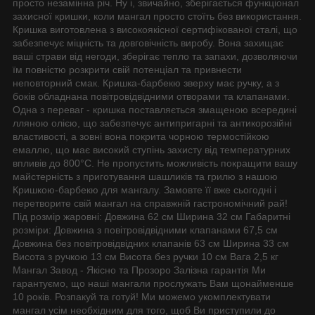
просто незамінна річ. Ну і, звичайно, зберігається функціонал
захисної кришки, коли мангал просто стоїть без використання.
Кришка виготовлена з високоякісної сертифікованої сталі, що
забезпечує міцність та довговічність виробу. Вона захищає
ваші страви від негоди, зберігає тепло та запахи, дозволяючи
їм повністю розкрити свій потенціал та привнести
неповторний смак. Кришка-барбекю зверху має ручку, а з
боків обладнана повітровідвідними отворами та клапанами.
Одна з переваг - кришка поставляється змащеною всередині
лляною олією, що забезпечує антипригарні та антикорозійні
властивості, а зовні вона покрита чорною термостійкою
емаллю, що має високий ступінь захисту від температурних
впливів до 800°C. Не пропустить можливість покращити вашу
майстерність з приготування шашликів та грилю з нашою
Кришкою-барбекю для мангалу. Замовте її вже сьогодні і
перетворите свій мангал на справжній гастрономічний рай!
Під розмір жаровні: Довжина 62 см Ширина 32 см Габаритні
розміри: Довжина з повітровідвідними клапанами 67,5 см
Довжина без повітровідвідних клапанів 63 см Ширина 33 см
Висота з ручкою 13 см Висота без ручки 10 см Вага 2,5 кг
Мангал Завод - Якісно та Прозоро Залізна гарантія Ми
гарантуємо, що наші мангали прослужать Вам щонайменше
10 років. Розпакуй та готуй! Ми можемо укомплектувати
мангал усім необхідним для того, щоб Ви приступили до