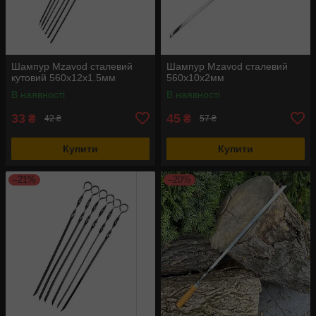
Шампур Mzavod сталевий
Шампур Mzavod сталевий
кутовий 560х12х1.5мм
560х10х2мм
В наявності
В наявності
33
45
₴
₴
42 ₴
57 ₴
Купити
Купити
–21%
–20%