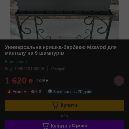
Универсальна кришка-барбекю Mzavod для
мангалу на 9 шампурів
В наявності
Код: 1998410100009
Роздріб
1 620
₴
2 025 ₴
Економія
405 ₴
Залишилось
20 днів
Купити
або
Купити з