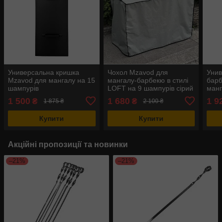
Универсальна кришка
Чохол Mzavod для
Унив
Mzavod для мангалу на 15
мангалу-барбекю в стилі
бар
шампурів
LOFT на 9 шампурів сірий
манг
1 500
1 680
1 9
₴
₴
1 875 ₴
2 100 ₴
Купити
Купити
Акційні пропозиції та новинки
–21%
–21%