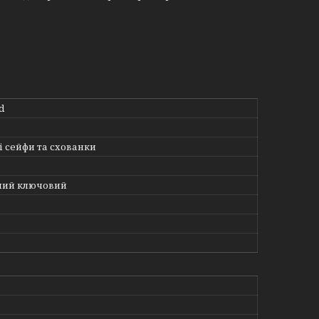
d
і сейфи та схованки
ний ключовий