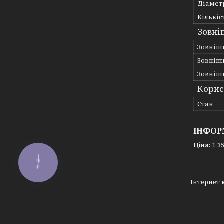
Діаметр
Кількіс
Зовні
Зовніш
Зовніш
Зовніш
Корис
Стан
ІНФОР
Ціна:
1 35
КНОПКА
ЗВ'ЯЗКУ