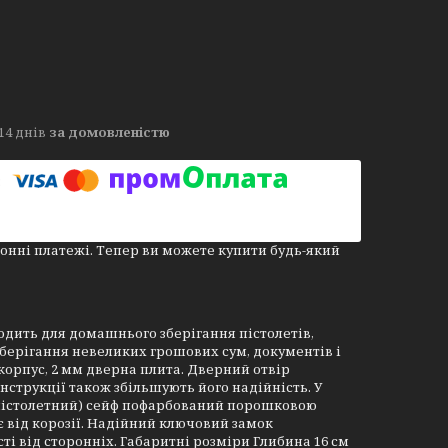
14 днів
за домовленістю
онні платежі. Тепер ви можете купити будь-який
одить для домашнього зберігання пістолетів,
 зберігання невеликих грошових сум, документів і
корпус, 2 мм дверна плита. Дверний отвір
нструкції також збільшують його надійність. У
й (пістолетний) сейф пофарбований порошковою
є від корозії. Надійний ключовий замок
ті від сторонніх. Габаритні розміри Глибина 16 см