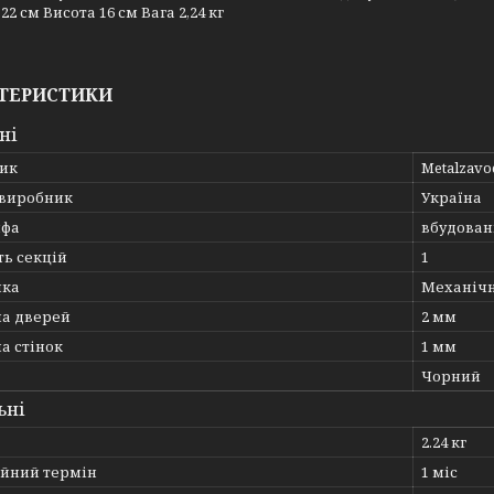
2 см Висота 16 см Вага 2,24 кг
ТЕРИСТИКИ
ні
ик
Metalzavo
 виробник
Україна
йфа
вбудован
ть секцій
1
мка
Механіч
а дверей
2 мм
а стінок
1 мм
Чорний
ьні
2.24 кг
ійний термін
1 міс