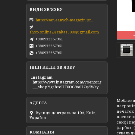
https://san-sanych-magazin.prom.ua/ua/
shop.online24.zakaz5000@gmail.com
+380932567961
+380932567961
+380932567961
ІНШІ ВИДИ ЗВ'ЯЗКУ
Instagram
https://www.instagram.com/voentorg
___shop?igsh=eHF0OG9taHZqdWsy
Меблевий
патронів
печаток 
Вулиця центральна 10А, Київ,
посилени
Україна
сейфі пе
фарбою (
сувальдн