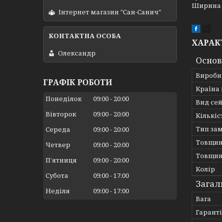
Ширина 2
Інтернет магазин "Сан-Санич"
ХАРАК
Олександр
Основ
Виробн
ГРАФІК РОБОТИ
Країна
Понеділок
09:00
20:00
Вид се
Вівторок
09:00
20:00
Кількіс
Тип за
Середа
09:00
20:00
Товщин
Четвер
09:00
20:00
Товщин
Пʼятниця
09:00
20:00
Колір
Субота
09:00
17:00
Загал
Неділя
09:00
17:00
Вага
Гарант