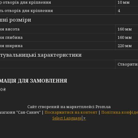
 отворів для кріплення
10 мм
ть отворів для кріплення
4
шні розміри
ня висота
160 мм
ня глибина
160 мм
ня ширина
220 мм
тувальницькі характеристики
Створити
МАЦІЯ ДЛЯ ЗАМОВЛЕННЯ
0 ₴
Сайт створений на маркетплейсі
Prom.ua
Інтернет магазин "Сан-Санич" |
Поскаржитися на контент
|
Політика конфід
Select Language
▼