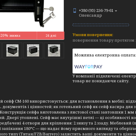
+380 (93) 256-79-61
Олександр
–20%
24 дні
повернення товару протягом 
У компанії підключені електр
товар не покидаючи сайту.
 сейф СМ-160 використовується: для встановлення в меблі; підх
, документів і цінностей; як готельний сейф як сейф касира для
Конструкція сейфа виготовлена з листової сталі завтовшки 1 мм 
й. Двері утоплені. Сейф має внутрішні петлі — ці особливості ко
редбачені 4 отвори для кріплення: 2 знизу та 2 ззаду. Меблеви
t запікання 180°C — що надає йому приємного вигляду та оберіга
ого типу (Титан/FZB/Barrero) захистить ваші документи та ціннос