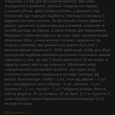
товщиною 1,0 мм для збільшення міцності. Між ними
знаходиться порожнина, загальна товщина конструкції
становить 26 мм. Двері сейфа утоплені, а дверний отвір
посилений, що підвищує надійність і зменшує можливість її
відкриття силовим шляхом. На внутрішній стороні дверей є
кишені, кріплення та фіксатори для магазинів, шомполів та
засобів догляду за зброєю, а також планка для навішування.
Всередині сейфа знаходиться дві зони: одна призначена для
зберігання зброї, а інша включає полицю і відділення під
патрони (трейзер), яке замикається замком Euro-lock з
високим рівнем секретності - 2000 комбінацій. Сейф для зброї
оснащений надійним ключовим ригельним посиленим замком
сувальдного типу, що має 2 ригелі діаметром 18 мм кожен та
гарантує захист вмісту від сторонніх. Збройовий сейф
пофарбований порошковою фарбою, яка надає йому
естетично приємного зовнішнього вигляду і захищає від
корозії. Комплектація: Сейф – 1 шт., ключ від дверей – 2 шт.,
ключ від відділення для патронів – 2 шт., килимок – 1 шт.,
ложемент – 1 шт., паспорт – 1 шт. Габаритні розміри Висота:
140 см Ширина: 30 см Глибина: 25 см Вага: 27,3 кг Гарантія: 5
років офіційної гарантії від виробника на конструкцію та 12
місяців на замок
Приховати