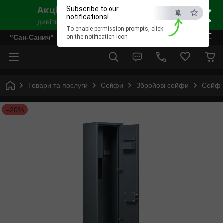
×
Subscribe to our
notifications!
To enable permission prompts, click
ESC
"Сан-Санич"
on the notification icon
Товари та послуги
Сейфи
Збройові сейфи
Сейф 
–20%