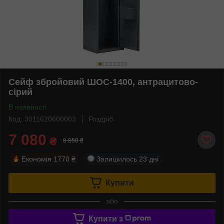
Сейф збройовий ШОС-1400, антрацитово-
сірий
В наявності
Код: 3011620600003
Роздріб
7 080
₴
8 850 ₴
Економія
1770 ₴
Залишилось
23 дні
Купити
або
Купити з