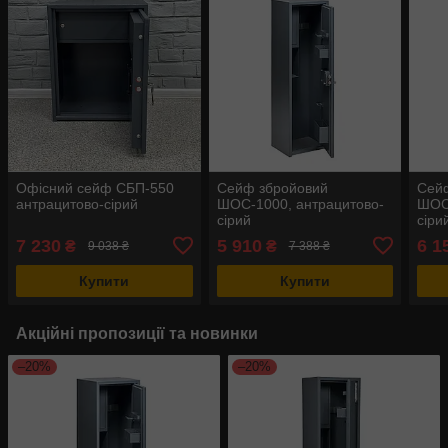
Офісний сейф CБП-550
Сейф збройовий
Сей
антрацитово-сірий
ШОС-1000, антрацитово-
ШОС-
сірий
сіри
7 230
5 910
6 1
₴
₴
9 038 ₴
7 388 ₴
Купити
Купити
Акційні пропозиції та новинки
–20%
–20%