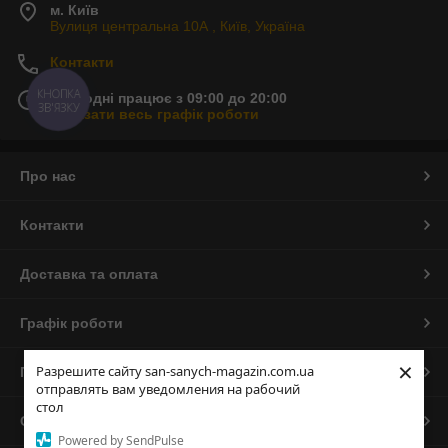
м. Київ
Вулиця центральна 10А , Київ, Україна
Контакти
КНОПКА
Сьогодні працює з 09:00 до 20:00
ЗВ'ЯЗКУ
Показати весь графік роботи
Про нас
Контакти
Доставка та оплата
Графік роботи
×
Разрешите сайту san-sanych-magazin.com.ua
Повна версія сайту
отправлять вам уведомления на рабочий
стол
Сайт створено на маркетплейсі
Prom.ua
Powered by SendPulse