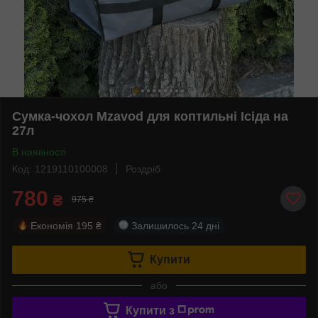
Сумка-чохол Mzavod для коптильні Ісіда на
27л
В наявності
Код: 1219110100008
Роздріб
780
₴
975 ₴
Економія
195 ₴
Залишилось
24 дні
Купити
або
Купити з