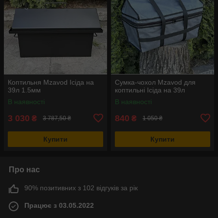
Коптильня Mzavod Ісіда на
Сумка-чохол Mzavod для
39л 1.5мм
коптильні Ісіда на 39л
В наявності
В наявності
3 030
840
₴
₴
3 787,50 ₴
1 050 ₴
Купити
Купити
Про нас
90% позитивних з 102 відгуків за рік
Працює з 03.05.2022