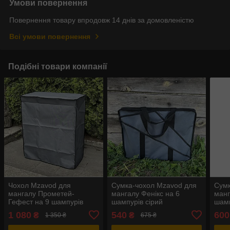
Умови повернення
Повернення товару впродовж 14 днів за домовленістю
Всі умови повернення
Подібні товари компанії
Чохол Mzavod для
Сумка-чохол Mzavod для
Сумк
мангалу Прометей-
мангалу Фенікс на 6
манг
Гефест на 9 шампурів
шампурів сірий
шамп
сірий
1 080
540
600
₴
₴
1 350 ₴
675 ₴