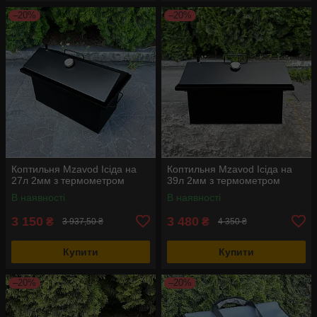
–20%
–20%
Коптильня Mzavod Ісіда на
Коптильня Mzavod Ісіда на
27л 2мм з термометром
39л 2мм з термометром
В наявності
В наявності
3 150
3 480
₴
₴
3 937,50 ₴
4 350 ₴
Купити
Купити
–20%
–20%