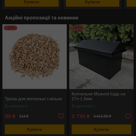
Купити
Купити
Акційні пропозиції та новинки
–20%
–20%
Коптильня Mzavod Ісіда на
Тріска для коптильні з вільхи
27л 1.5мм
В наявності
В наявності
90
2 730
₴
₴
113 ₴
3 412,50 ₴
Купити
Купити