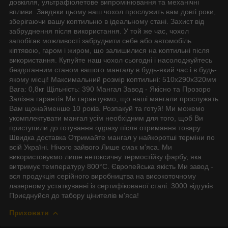
довкілля, ультрафіолетове випромінювання та механічні
впливи. Завдяки цьому наш чохол прослужить вам довгі роки,
зберігаючи вашу коптильню в ідеальному стані. Захист від
забруднення після використання. У той же час, чохол
запобігає можливості забруднити себе або автомобіль
кіптявою, гаром і жиром, що залишилися на коптильні після
використання. Купуйте наш чохол сьогодні і насолоджуйтесь
бездоганним станом вашого мангалу в будь-який час і в будь-
якому місці! Максимальний розмір коптильні: 510х290х320мм
Вага: 0,8кг Щільність: 390 Мангал Завод - Якісно та Прозоро
Залізна гарантія Ми гарантуємо, що наші мангали прослужать
Вам щонайменше 10 років. Розпакуй та готуй! Ми можемо
укомплектувати мангал усім необхідним для того, щоб Ви
приступили до готування одразу після отримання товару.
Швидка доставка Отримайте мангал у найкоротші терміни по
всій Україні. Нічого зайвого Лише смак м'яса. Ми
використовуємо лише нетоксичну термостійку фарбу, яка
витримує температуру 800°С. Європейська якість Ми завод -
вся продукція серійного виробництва на високоточному
лазерному устаткуванні із сертифікованої сталі. 3000 відгуків
Приєднуйся до табору цінителів м'яса!
Приховати