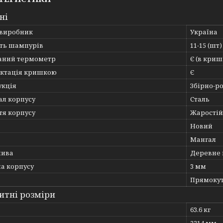
ні
 виробник
Україна
сть шампурів
11-15 (шт)
аний термометр
Є (в криш
ктація кришкою
Є
укція
Збірно-р
ал корпусу
Сталь
тя корпусу
Жаростій
Новий
Мангал
лива
Деревне 
а корпусу
3 мм
Прямоку
итні розміри
63.6 кг