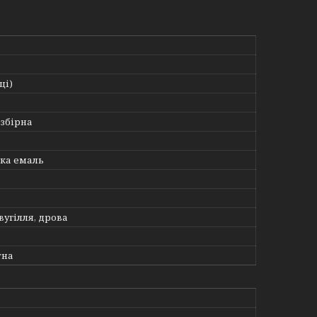
ці)
озбірна
ка емаль
вугілля, дрова
тна