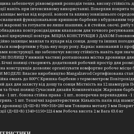
щина забезпечує рівномірний розподіл тепла, високу стійкість 
ії навіть при інтенсивному використанні. Поверхня покрита т
 захищає метал від корозії, вологи та впливу зовнішнього с
оснащений функціональною кришкою-барбекю з вбудованим тер
і жаровні та готувати не лише шашлик, а й стейки, овочі, рибу 
обладнана повітровідвідним клапаном для точного регулюванн
ної циркуляції повітря. МІЦНА КОНСТРУКЦІЯ З ДАХОМ Головною
ійно захищає мангал та кухаря від сонця, дощу та інших погодн
ься комфортним у будь-яку пору року. Каркас виконаний із про
ми конструкції, що забезпечує високу стійкість навіть при 
І ПОЛИЦІ У нижній частині розташована містка дровниця для зб
 Бічні полиці створюють додатковий робочий простір для розмі
а конструкція дозволяє організувати комфортне робоче місце б
И МОДЕЛІ: Власне виробництво Mangalzavod Сертифікована стал
ійка емаль до 800°C Кришка-барбекю з термометром Повітрові
й дах для захисту від дощу та сонця Місткість на 12 шампурів П
 та бічні полиці Сучасний дизайн Комплектація: Жаровня-барбекю
ва - 1 шт., бокова стійка права - 1 шт., поперечна перекладина - 1 шт
гриль - 1 шт. Технічні характеристики: Кількість пазів під шамп
 дровниці (Д×Ш×В) 990×358×280 мм Товщина металу 3 мм Покритт
ції (Д×Ш×В) 1340×1150×2214 мм Робоча висота 2 м Вага 63,6 кг
ТЕРИСТИКИ