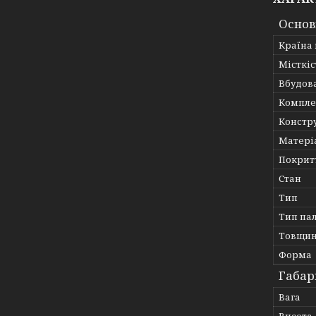
Основ
Країна
Місткі
Вбудов
Компле
Констр
Матері
Покрит
Стан
Тип
Тип па
Товщин
Форма
Габар
Вага