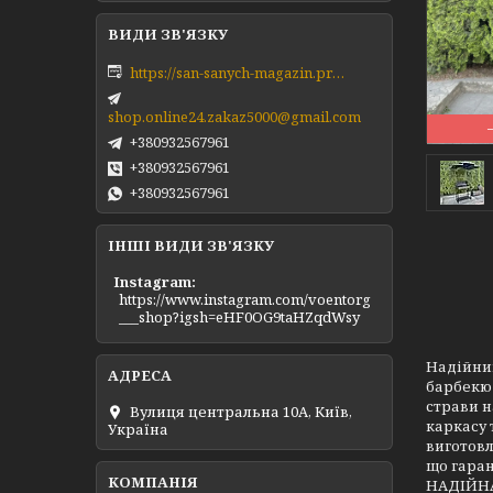
https://san-sanych-magazin.prom.ua/ua/
shop.online24.zakaz5000@gmail.com
+380932567961
+380932567961
+380932567961
ІНШІ ВИДИ ЗВ'ЯЗКУ
Instagram
https://www.instagram.com/voentorg
___shop?igsh=eHF0OG9taHZqdWsy
Надійний
барбекю 
страви н
Вулиця центральна 10А, Київ,
каркасу 
Україна
виготовл
що гаран
НАДІЙНА 