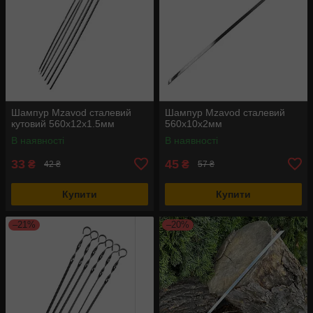
Шампур Mzavod сталевий
Шампур Mzavod сталевий
кутовий 560х12х1.5мм
560х10х2мм
В наявності
В наявності
33
45
₴
₴
42 ₴
57 ₴
Купити
Купити
–21%
–20%