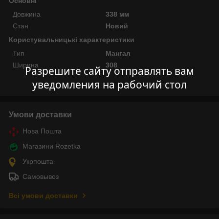
Основні
Довжина
338 мм
Стан
Новий
Користувальницькі характеристики
Тип
Мангал
Ширина
308
Разрешите сайту отправлять вам
уведомления на рабочий стол
Умови доставки
Нова Пошта
Магазини Rozetka
Укрпошта
Самовывоз
Всі умови доставки