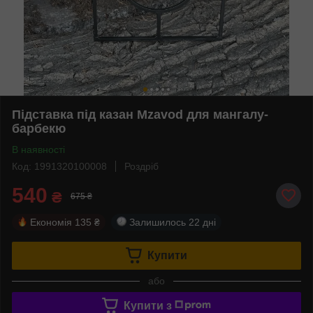
Підставка під казан Mzavod для мангалу-
барбекю
В наявності
Код: 1991320100008
Роздріб
540
₴
675 ₴
Економія
135 ₴
Залишилось
22 дні
Купити
або
Купити з