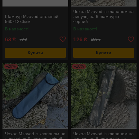
Чохол Mzavod із клапаном на
Шампур Mzavod сталевий
липучці на 6 шампурів
560х12х3мм
чорний
В наявності
В наявності
63
126
₴
₴
79 ₴
158 ₴
Купити
Купити
–20%
–20%
Чохол Mzavod із клапаном на
Чохол Mzavod із клапаном на
липучці на 6 шампурів сірий
липучці на 6 шампурів ліс