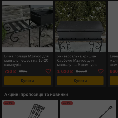
Бічна полиця Mzavod для
Универсальна кришка-
Бічн
мангалу Гефест на 15-20
барбекю Mzavod для
манг
шампурів
мангалу на 9 шампурів
шам
720
1 620
660
₴
₴
900 ₴
2 025 ₴
Купити
Купити
Акційні пропозиції та новинки
–21%
–21%