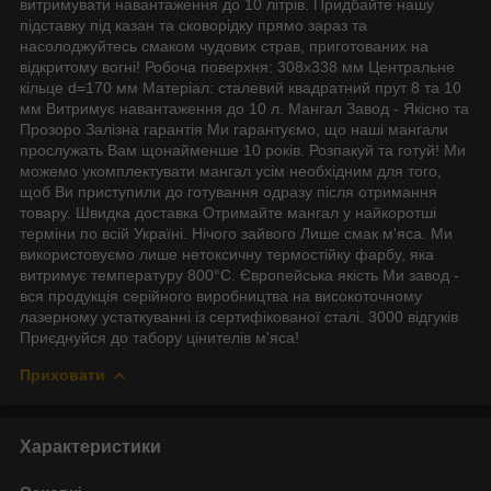
витримувати навантаження до 10 літрів. Придбайте нашу
підставку під казан та сковорідку прямо зараз та
насолоджуйтесь смаком чудових страв, приготованих на
відкритому вогні! Робоча поверхня: 308х338 мм Центральне
кільце d=170 мм Матеріал: сталевий квадратний прут 8 та 10
мм Витримує навантаження до 10 л. Мангал Завод - Якісно та
Прозоро Залізна гарантія Ми гарантуємо, що наші мангали
прослужать Вам щонайменше 10 років. Розпакуй та готуй! Ми
можемо укомплектувати мангал усім необхідним для того,
щоб Ви приступили до готування одразу після отримання
товару. Швидка доставка Отримайте мангал у найкоротші
терміни по всій Україні. Нічого зайвого Лише смак м'яса. Ми
використовуємо лише нетоксичну термостійку фарбу, яка
витримує температуру 800°С. Європейська якість Ми завод -
вся продукція серійного виробництва на високоточному
лазерному устаткуванні із сертифікованої сталі. 3000 відгуків
Приєднуйся до табору цінителів м'яса!
Приховати
Характеристики