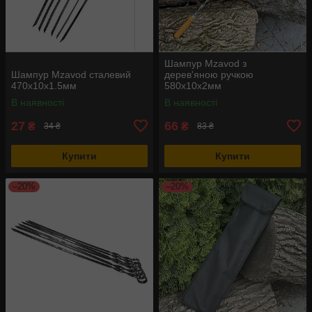
Шампур Mzavod з
Шампур Mzavod сталевий
дерев'яною ручкою
470х10х1.5мм
580х10х2мм
В наявності
В наявності
27
66
₴
₴
34 ₴
83 ₴
Купити
Купити
–20%
–20%