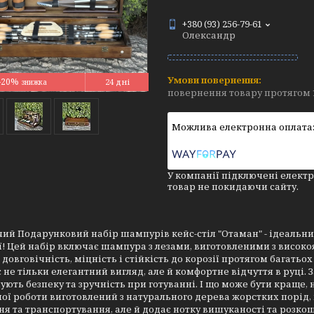
+380 (93) 256-79-61
Олександр
–20%
24 дні
повернення товару протягом 
У компанії підключені електр
товар не покидаючи сайту.
й Подарунковий набір шампурів кейс-стіл "Отаман" - ідеальни
ї! Цей набір включає шампура з лезами, виготовленими з високо
 довговічність, міцність і стійкість до корозії протягом багатьо
 не тільки елегантний вигляд, але й комфортне відчуття в руці.
ують безпеку та зручність при готуванні. І що може бути краще, 
ної роботи виготовлений з натурального дерева жорстких порід, 
ня та транспортування, але й додає нотку вишуканості та розкош