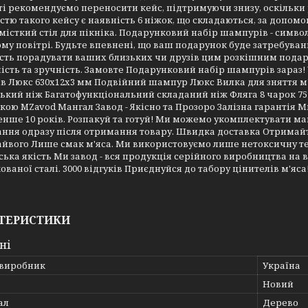
ті рекомендуємо переносити кейс, підтримуючи знизу, оскільк
стю такого кейсу є наявність 6 ніжок, що складаються, за допом
 місткий стіл для пікніка. Подарунковий набір шампурів - символ
му повітрі. Будьте впевнені, що ваш подарунок буде затребувани
ть порадувати ваших близьких чи друзів цим розкішним подарун
ість та зручність. Замовте Подарунковий набір шампурів зараз! 
 Люкс 630х12х3 мм Подвійний шампур Люкс Вилка для зняття м'
кий ніж Багатофункціональний складаний ніж Фляга 8 чарок 75 
кою MZavod Мангал Завод - Якісно та Прозоро Залізна гарантія
ше 10 років. Розпакуй та готуй! Ми можемо укомплектувати ман
ання одразу після отримання товару. Швидка доставка Отримайт
айвого Лише смак м'яса. Ми використовуємо лише нетоксичну те
ька якість Ми завод - вся продукція серійного виробництва на 
ованої сталі. 3000 відгуків Приєднуйся до табору цінителів м'яса
ТЕРИСТИКИ
ні
 виробник
Україна
Новий
ал
Дерево