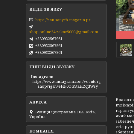
https://san-sanych-magazin.prom.ua/ua/
shop.online24.zakaz5000@gmail.com
+380932567961
+380932567961
+380932567961
ІНШІ ВИДИ ЗВ'ЯЗКУ
Instagram
https://www.instagram.com/voentorg
___shop?igsh=eHF0OG9taHZqdWsy
Вражаючи
кулінарі
гарантує
Вулиця центральна 10А, Київ,
який має
Україна
забезпеч
стіл руч
зберіган