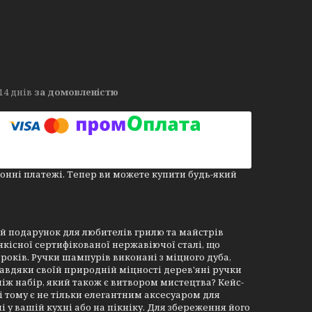
14 днів
за домовленістю
онні платежі. Тепер ви можете купити будь-який
й подарунок для любителів грилю та майстрів
якісної сертифікованої нержавіючої сталі, що
х років. Ручки шампурів виконані з міцного дуба,
 Завдяки своїй природній міцності дерев'яні ручки
ніж набір, який також є витвором мистецтва? Кейс-
і тому є не тільки елегантним аксесуаром для
і у вашій кухні або на пікніку. Для збереження його