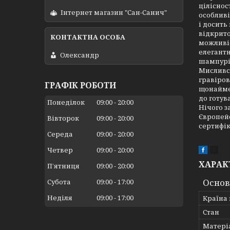
ціліснос
Інтернет магазин "Сан-Санич"
особливі
і досить
відкрито
можливіс
елегантн
Олександр
шампурів
Мисливсь
гравіров
ГРАФІК РОБОТИ
щонаймен
до готув
Понеділок
09:00
20:00
Нічого з
Європейс
Вівторок
09:00
20:00
сертифік
Середа
09:00
20:00
Четвер
09:00
20:00
ХАРАК
Пʼятниця
09:00
20:00
Основ
Субота
09:00
17:00
Неділя
09:00
17:00
Країна
Стан
Матері