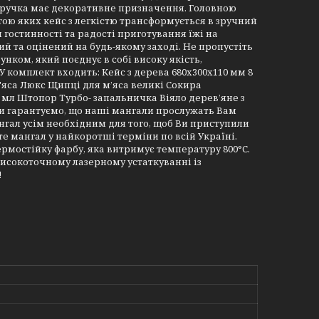
и ручка має декоративне призначення. Головною
огою яких кейс з легкістю трансформується в зручний
 гостинності та радості приготування їжі на
й та оцінений на будь-якому заході. Не пропустіть
ком, який поєднує в собі високу якість,
У комплект входить: Кейс з дерева 680х300х110 мм 8
яса Люкс Щипці для мʼяса великі Сокира
мл Штопор Турбо- запальничка Віяло деревʼяне з
 Ми гарантуємо, що наші мангали прослужать Вам
гал усім необхідним для того, щоб Ви приступили
е мангал у найкоротші терміни по всій Україні.
рмостійку фарбу, яка витримує температуру 800°С.
високоточному лазерному устаткуванні із
!