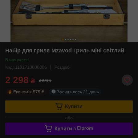
Набір для гриля Mzavod Гриль міні світлий
В наявності
Код: 1191710000806
Роздріб
2 298
₴
2 873 ₴
Економія
575 ₴
Залишилось
21 день
Купити
або
Купити з