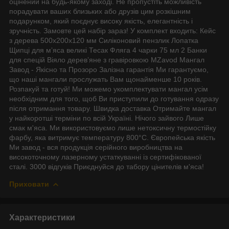
оцінений на будь-якому заході. Не пропустіть можливість
порадувати ваших близьких або друзів цим розкішним
подарунком, який поєднує високу якість, елегантність і
зручність. Замовте цей набір зараз! У комплект входить: Кейс
з дерева 500х200х120 мм Силіконовий пензлик Лопатка
Щипці для мʼяса великі Тесак Фляга 4 чарки 75 мл 2 Банки
для спецій Віяло деревʼяне з гравіровкою MZavod Мангал
Завод - Якісно та Прозоро Залізна гарантія Ми гарантуємо,
що наші мангали прослужать Вам щонайменше 10 років.
Розпакуй та готуй! Ми можемо укомплектувати мангал усім
необхідним для того, щоб Ви приступили до готування одразу
після отримання товару. Швидка доставка Отримайте мангал
у найкоротші терміни по всій Україні. Нічого зайвого Лише
смак м'яса. Ми використовуємо лише нетоксичну термостійку
фарбу, яка витримує температуру 800°С. Європейська якість
Ми завод - вся продукція серійного виробництва на
високоточному лазерному устаткуванні із сертифікованої
сталі. 3000 відгуків Приєднуйся до табору цінителів м'яса!
Приховати
Характеристики