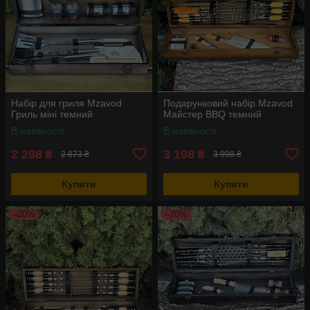
Набір для гриля Mzavod
Подарунковий набір Mzavod
Гриль міні темний
Майстер BBQ темний
В наявності
В наявності
2 298
3 198
₴
₴
2 873 ₴
3 998 ₴
Купити
Купити
–20%
–20%