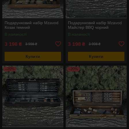
Подарунковий набір Mzavod
Подарунковий набір Mzavod
Козак темний
Майстер BBQ чорний
В наявності
В наявності
3 198
3 198
₴
₴
3 998 ₴
3 998 ₴
Купити
Купити
–20%
–20%