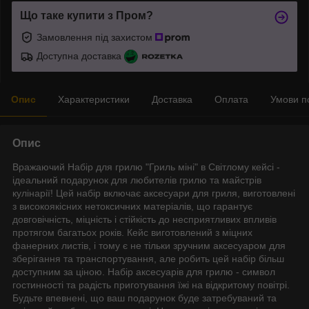
Що таке купити з Пром?
Замовлення під захистом
Доступна доставка
Опис
Характеристики
Доставка
Оплата
Умови п
Опис
Вражаючий Набір для грилю "Гриль міні" в Світлому кейсі -
ідеальний подарунок для любителів грилю та майстрів
кулінарії! Цей набір включає аксесуари для гриля, виготовлені
з високоякісних нетоксичних матеріалів, що гарантує
довговічність, міцність і стійкість до несприятливих впливів
протягом багатьох років. Кейс виготовлений з міцних
фанерних листів, і тому є не тільки зручним аксесуаром для
зберігання та транспортування, але робить цей набір більш
доступним за ціною. Набір аксесуарів для грилю - символ
гостинності та радість приготування їжі на відкритому повітрі.
Будьте впевнені, що ваш подарунок буде затребуваний та