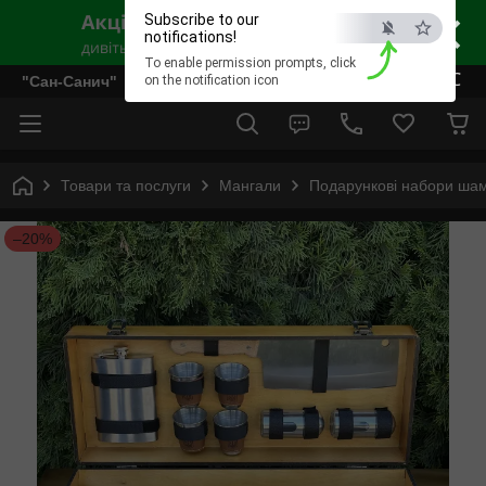
×
Subscribe to our
notifications!
To enable permission prompts, click
ESC
"Сан-Санич"
on the notification icon
Товари та послуги
Мангали
Подарункові набори шам
–20%