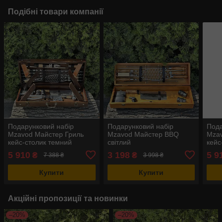
Подібні товари компанії
Подарунковий набір
Подарунковий набір
Пода
Mzavod Майстер Гриль
Mzavod Майстер BBQ
Mzav
кейс-столик темний
світлий
кейс
5 910
3 198
5 9
₴
₴
7 388 ₴
3 998 ₴
Купити
Купити
Акційні пропозиції та новинки
–20%
–20%