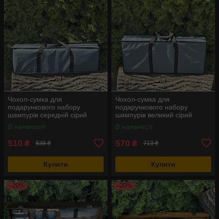
Чохол-сумка для
Чохол-сумка для
подарункового набору
подарункового набору
шампурів середній сірий
шампурів великий сірий
В наявності
В наявності
510
570
₴
₴
638 ₴
713 ₴
Купити
Купити
–20%
–20%