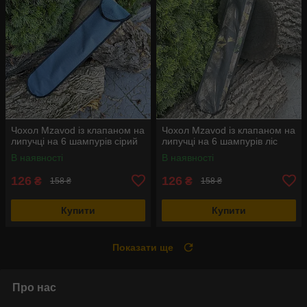
Чохол Mzavod із клапаном на
Чохол Mzavod із клапаном на
липучці на 6 шампурів сірий
липучці на 6 шампурів ліс
В наявності
В наявності
126
126
₴
₴
158 ₴
158 ₴
Купити
Купити
Показати ще
Про нас