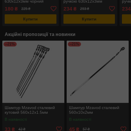
630х12х3мм чорний
ручкою 630х12х3мм
ручк
світлий
180
234
234
₴
₴
225 ₴
293 ₴
Купити
Купити
Акційні пропозиції та новинки
–21%
–21%
Шампур Mzavod сталевий
Шампур Mzavod сталевий
кутовий 560х12х1.5мм
560х10х2мм
В наявності
В наявності
33
45
₴
₴
42 ₴
57 ₴