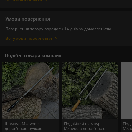
Всі умови оплати
Умови повернення
Повернення товару впродовж 14 днів за домовленістю
Всі умови повернення
Подібні товари компанії
Шампур Mzavod з
Подвійний шампур
Под
дерев'яною ручкою
Mzavod з дерев'яною
Mzav