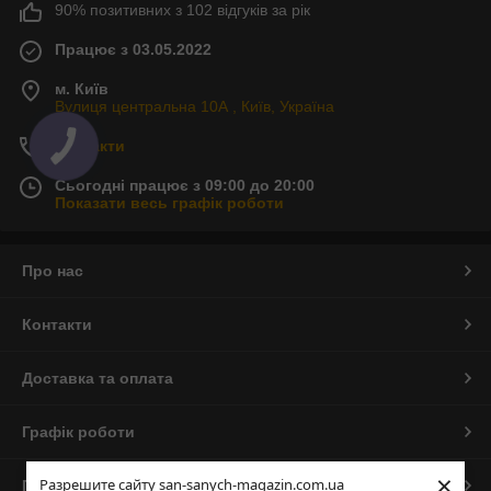
90% позитивних з 102 відгуків за рік
Працює з 03.05.2022
м. Київ
Вулиця центральна 10А , Київ, Україна
Контакти
Сьогодні працює з 09:00 до 20:00
Показати весь графік роботи
Про нас
Контакти
Доставка та оплата
Графік роботи
×
Разрешите сайту san-sanych-magazin.com.ua
Повна версія сайту