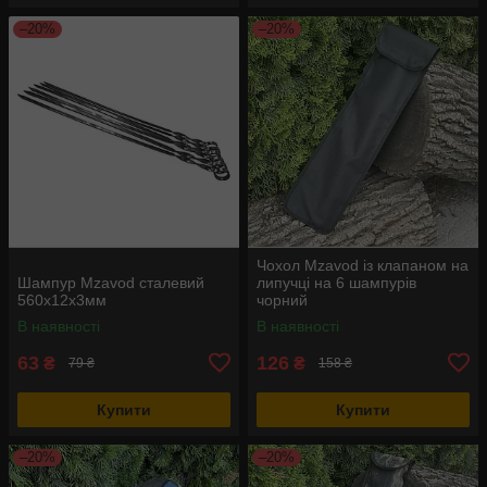
–20%
–20%
Чохол Mzavod із клапаном на
Шампур Mzavod сталевий
липучці на 6 шампурів
560х12х3мм
чорний
В наявності
В наявності
63
126
₴
₴
79 ₴
158 ₴
Купити
Купити
–20%
–20%