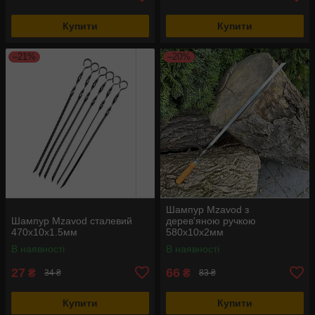
Купити
Купити
–21%
–20%
Шампур Mzavod з
Шампур Mzavod сталевий
дерев'яною ручкою
470х10х1.5мм
580х10х2мм
В наявності
В наявності
27
66
₴
₴
34 ₴
83 ₴
Купити
Купити