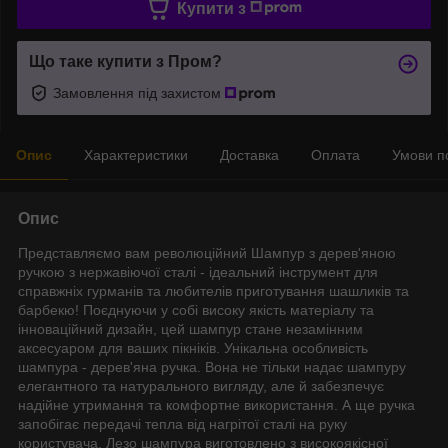
Купити з
Що таке купити з Пром?
Замовлення під захистом
Опис
Характеристики
Доставка
Оплата
Умови п
Опис
Представляємо вам революційний Шампур з дерев'яною
ручкою з нержавіючої сталі - ідеальний інструмент для
справжніх гурманів та любителів приготування шашликів та
барбекю! Поєднуючи у собі високу якість матеріалу та
інноваційний дизайн, цей шампур стане незамінним
аксесуаром для ваших пікніків. Унікальна особливість
шампура - дерев'яна ручка. Вона не тільки надає шампуру
елегантного та натурального вигляду, але й забезпечує
надійне утримання та комфортне використання. А ще ручка
запобігає передачі тепла від нагрітої сталі на руку
користувача. Лезо шампура виготовлено з високоякісної