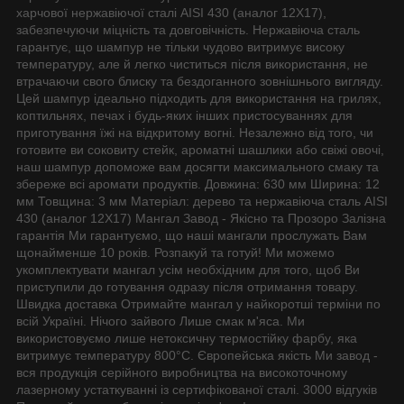
харчової нержавіючої сталі AISI 430 (аналог 12Х17),
забезпечуючи міцність та довговічність. Нержавіюча сталь
гарантує, що шампур не тільки чудово витримує високу
температуру, але й легко чиститься після використання, не
втрачаючи свого блиску та бездоганного зовнішнього вигляду.
Цей шампур ідеально підходить для використання на грилях,
коптильнях, печах і будь-яких інших пристосуваннях для
приготування їжі на відкритому вогні. Незалежно від того, чи
готовите ви соковиту стейк, ароматні шашлики або свіжі овочі,
наш шампур допоможе вам досягти максимального смаку та
збереже всі аромати продуктів. Довжина: 630 мм Ширина: 12
мм Товщина: 3 мм Матеріал: дерево та нержавіюча сталь AISI
430 (аналог 12Х17) Мангал Завод - Якісно та Прозоро Залізна
гарантія Ми гарантуємо, що наші мангали прослужать Вам
щонайменше 10 років. Розпакуй та готуй! Ми можемо
укомплектувати мангал усім необхідним для того, щоб Ви
приступили до готування одразу після отримання товару.
Швидка доставка Отримайте мангал у найкоротші терміни по
всій Україні. Нічого зайвого Лише смак м'яса. Ми
використовуємо лише нетоксичну термостійку фарбу, яка
витримує температуру 800°С. Європейська якість Ми завод -
вся продукція серійного виробництва на високоточному
лазерному устаткуванні із сертифікованої сталі. 3000 відгуків