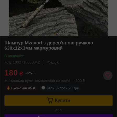
Шампур Mzavod з дерев'яною ручкою
630х12х3мм мармуровий
В наявності
Код: 1992715000842
Роздріб
180
₴
225 ₴
Мінімальна сума замовлення на сайті — 200 ₴
Економія
45 ₴
Залишилось
23 дні
Купити
або