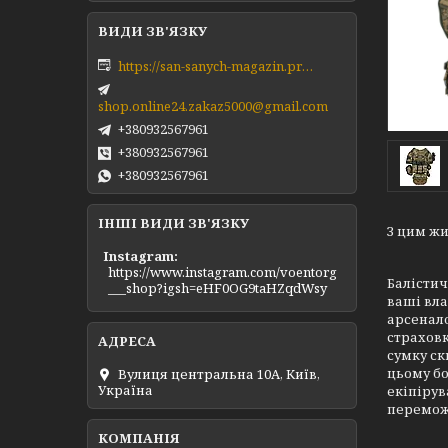
https://san-sanych-magazin.prom.ua/ua/
shop.online24.zakaz5000@gmail.com
+380932567961
+380932567961
+380932567961
ІНШІ ВИДИ ЗВ'ЯЗКУ
З цим жи
Instagram
https://www.instagram.com/voentorg
Балісти
___shop?igsh=eHF0OG9taHZqdWsy
ваші вла
арсенал
страховк
сумку с
цьому б
Вулиця центральна 10А, Київ,
Україна
екіпірув
перемож