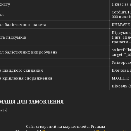
хисту
1 клас за 
Cordura 1
ал
000 циклі
л балістичного пакета
UHMWPE (
Підсумок
ть підсумків
1 шт., Пі
гранати —
<a href="h
ол балістичних випробувань
target="_
Універсал
а швидкого скидання
Плечова 
а кріплення спорядження
M.O.L.L.E.
Піксель 
МАЦІЯ ДЛЯ ЗАМОВЛЕННЯ
73 ₴
Сайт створений на маркетплейсі
Prom.ua