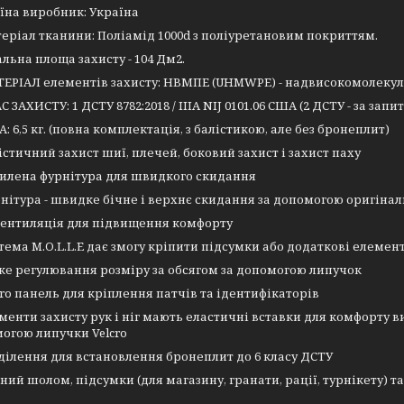
їна виробник: Україна
еріал тканини: Поліамід 1000d з поліуретановим покриттям.
альна площа захисту - 104 Дм2.
ЕРІАЛ елементів захисту: НВМПЕ (UHMWPE) - надвисокомолекул
С ЗАХИСТУ: 1
ДСТУ 8782:2018 / IIIA NIJ 0101.06 США (2 ДСТУ - за запи
А: 6,5 кг. (повна комплектація, з балістикою, але без бронеплит)
істичний захист шиї, плечей, боковий захист і захист паху
илена фурнітура для швидкого скидання
нітура -
швидке бічне і верхнє скидання
за допомогою оригінал
вентиляція для підвищення комфорту
тема M.O.L.L.E дає змогу кріпити підсумки або додаткові елемен
ке регулювання розміру за обсягом за допомогою липучок
cro панель для кріплення патчів та ідентифікаторів
менти захисту рук і ніг мають еластичні вставки для комфорту в
огою липучки Velcro
ділення для встановлення бронеплит до 6 класу ДСТУ
ний шолом, підсумки (для магазину, гранати, рації, турнікету) 