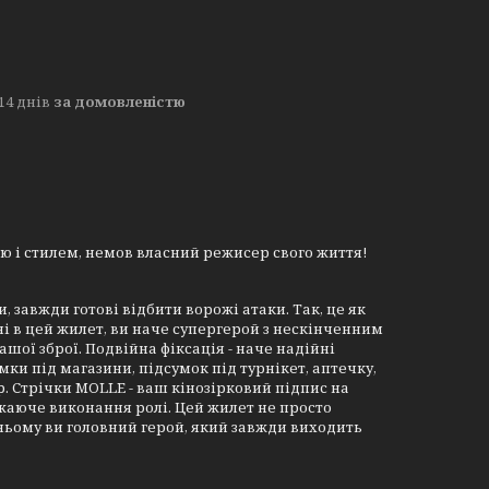
14 днів
за домовленістю
ою і стилем, немов власний режисер свого життя!
, завжди готові відбити ворожі атаки. Так, це як
ені в цей жилет, ви наче супергерой з нескінченним
вашої зброї.
Подвійна фіксація
- наче надійні
мки під магазини, підсумок під турнікет, аптечку,
р.
Стрічки MOLLE
- ваш кінозірковий підпис на
ажаюче виконання ролі. Цей жилет не просто
 ньому ви головний герой, який завжди виходить