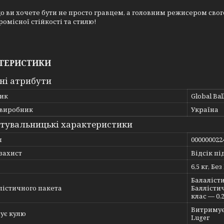
о ви хочете бути не просто гравцем, а головним режисером свого
омісної стійкості та стилю!
ТЕРИСТИКИ
ні атрибути
ик
Global Ball
 виробник
Україна
тувальницькі характеристики
л
000000022
захист
Відсік пі
6,5 кг, Бе
Балалісти
лістичного пакета
Баллістич
клас — 0,2
Витримує 
ує кулю
Luger