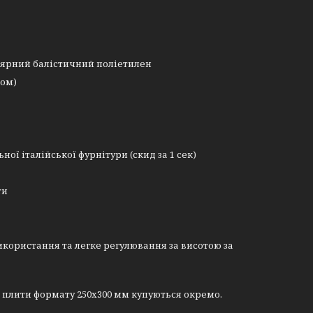
ярний балістичний поліетилен
том)
ьної італійської фурнітури
(скид за 1 сек)
ти
икористання та легке регулювання за висотою за
та плити формату 250х300 мм купуються окремо.