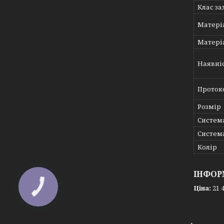
Клас за
Матері
Матеріа
Наявніс
Проток
Розмір
Систем
Систем
Колір
ІНФОР
Ціна:
21 4
КНОПКА
ЗВ'ЯЗКУ