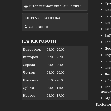
Кра
Інтернет магазин "Сан-Санич"
Мат
Заг
МАТ
Олександр
КЛА
ВАГ
ГРАФІК РОБОТИ
Бал
Пос
Понеділок
09:00
20:00
Фур
Вівторок
09:00
20:00
3d 
Середа
09:00
20:00
Сис
Четвер
09:00
20:00
Лег
Пʼятниця
09:00
20:00
Vel
Еле
Субота
09:00
17:00
допом
Неділя
09:00
17:00
Від
Балістич