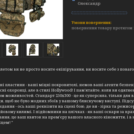
Олександр
повернення товару протягом 
летом ви не просто носите екіпірування, ви носите себе з поваг
чні пластини
- ваші міцні покровителі, немов ваші агенти безпеки
сні охоронці, але в стилі Hollywood! І пам'ятайте, коли ви одягн
ом можливостей.
Стандарт 250x300
- це як суперсила, тільки для 
и, щоб не було жодних збоїв у вашому блискучому виступі.
Підсу
кидання
- ось ваші реквізити на сцені бою, де ви - зірка та режисе
ойовому килимі.
І підйомники на плічках
- як ваші оскари за вр
ання, це ваш квиток на прем'єру вашого власного кіножиття, і в
цем! "