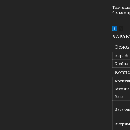
Тож, якщ
безкомпр
ХАРАК
Основ
Виробн
Країна
Корис
Артику
Бічний 
Вага
Вага ба
Витрим