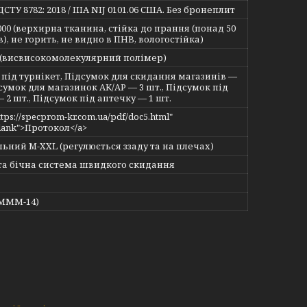
ДСТУ 8782: 2018 / IIIA NIJ 0101.06 США. Без бронеплит
000 (верхирна тканина, стійка до прання (понад 50
в), не горить, не видно в ПНВ, вологостійка)
висвисокомолекулярний полімер)
 під турнікет, Підсумок для скидання магазинів —
дсумок для магазинок АК/АР — 3 шт., Підсумок під
 2 шт., Підсумок під аптечку — 1 шт.
ttps://specprom-kr.com.ua/pdf/doc5.html"
blank">Протокол</a>
ьний M-XXL (регулюється ззаду та на плечах)
та бічна система швидкого скидання
(МММ-14)