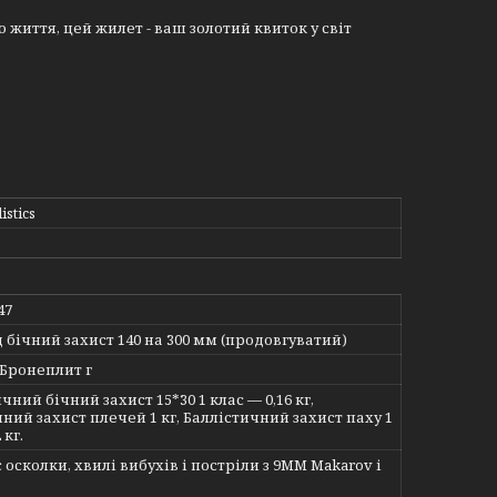
 життя, цей жилет - ваш золотий квиток у світ
istics
47
д бічний захист 140 на 300 мм (продовгуватий)
з Бронеплит г
чний бічний захист 15*30 1 клас — 0,16 кг,
ний захист плечей 1 кг, Баллістичний захист паху 1
 кг.
осколки, хвилі вибухів і постріли з 9MM Makarov і