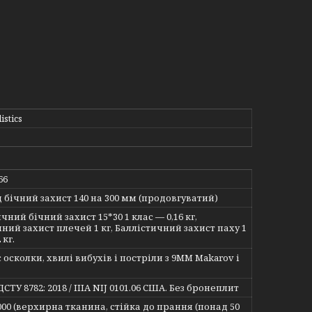
istics
66
д бічний захист 140 на 300 мм (продовгуватий)
чний бічний захист 15*30 1 клас — 0,16 кг,
ний захист плечей 1 кг, Баллістичний захист паху 1
 кг.
осколки, хвилі вибухів і постріли з 9MM Makarov і
ДСТУ 8782: 2018 / IIIA NIJ 0101.06 США. Без бронеплит
000 (верхирна тканина, стійка до прання (понад 50