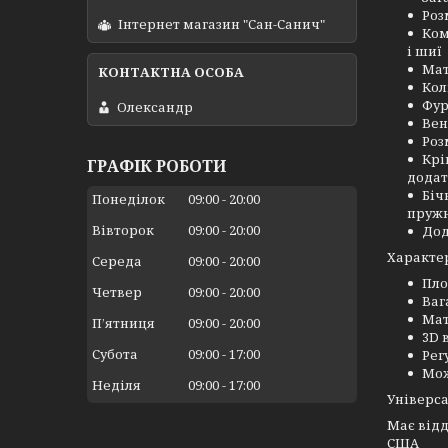
Роз
Інтернет магазин "Сан-Санич"
Ком
і шиї
Мат
Кол
Фур
Олександр
Вен
Роз
Крі
ГРАФІК РОБОТИ
додат
Біч
Понеділок
09:00
20:00
пружн
Вівторок
09:00
20:00
Дод
Характер
Середа
09:00
20:00
Пло
Четвер
09:00
20:00
Ваг
Мат
Пʼятниця
09:00
20:00
3D 
Субота
09:00
17:00
Рег
Мож
Неділя
09:00
17:00
Універса
Має відд
США