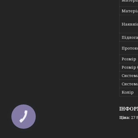
Матері
Матеріа
Наявніс
Підлог
Проток
Розмір
Розмір 
Систем
Систем
Колір
ІНФОР
Ціна:
27 8
КНОПКА
ЗВ'ЯЗКУ