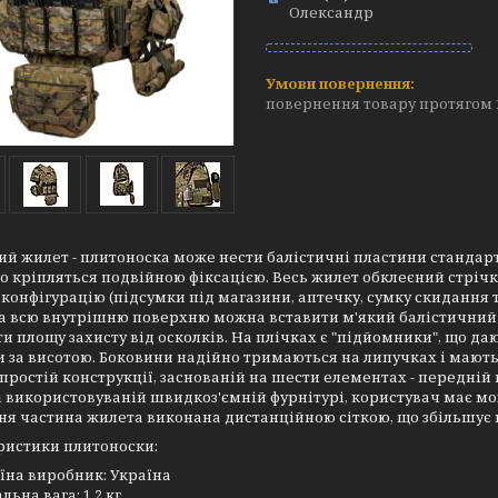
Олександр
повернення товару протягом 
й жилет - плитоноска може нести балістичні пластини стандартног
но кріпляться подвійною фіксацією. Весь жилет обклеєний стрі
 конфігурацію (підсумки під магазини, аптечку, сумку скидання 
на всю внутрішню поверхню можна вставити м'який балістични
и площу захисту від осколків. На плічках є "підйомники", що даю
 за висотою. Боковини надійно тримаються на липучках і мають
простій конструкції, заснованій на шести елементах - передній п
і використовуваній швидкоз'ємній фурнітурі, користувач має мо
я частина жилета виконана дистанційною сіткою, що збільшує 
ристики плитоноски:
їна виробник: Україна
льна вага: 1,2 кг