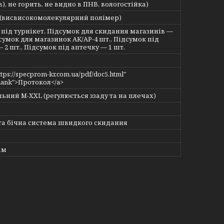
в), не горить, не видно в ПНВ, вологостійка)
висвисокомолекулярний полімер)
 під турнікет, Підсумок для скидання магазинів —
дсумок для магазинок АК/АР-4 шт., Підсумок під
 2 шт., Підсумок під аптечку — 1 шт.
ttps://specprom-kr.com.ua/pdf/doc5.html"
blank">Протокол</a>
ьний M-XXL (регулюється ззаду та на плечах)
та бічна система швидкого скидання
ам