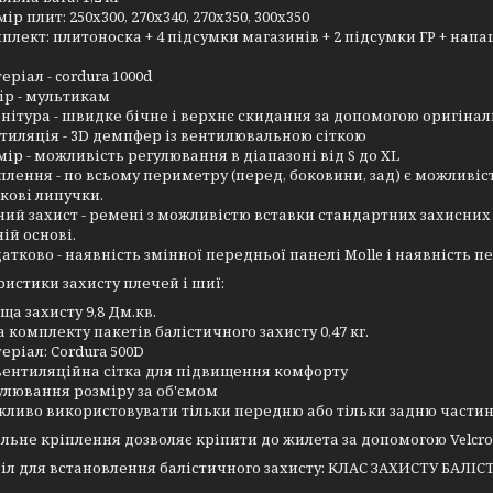
мір плит: 250х300, 270х340, 270х350, 300х350
плект: плитоноска + 4 підсумки магазинів + 2 підсумки ГР + нап
еріал - cordura 1000d
ір - мультикам
нітура - швидке бічне і верхнє скидання за допомогою оригінальн
тиляція - 3D демпфер із вентилювальною сіткою
мір - можливість регулювання в діапазоні від S до XL
плення - по всьому периметру (перед, боковини, зад) є можливіст
кові липучки.
ний захист - ремені з можливістю вставки стандартних захисних
ій основі.
атково - наявність змінної передньої панелі Molle і наявність п
истики захисту плечей і шиї:
ща захисту 9,8 Дм.кв.
а комплекту пакетів балістичного захисту 0,47 кг.
еріал: Cordura 500D
вентиляційна сітка для підвищення комфорту
улювання розміру за об'ємом
ливо використовувати тільки передню або тільки задню частин
льне кріплення дозволяє кріпити до жилета за допомогою Velcr
іл для встановлення балістичного захисту: КЛАС ЗАХИСТУ БАЛІСТИЧ