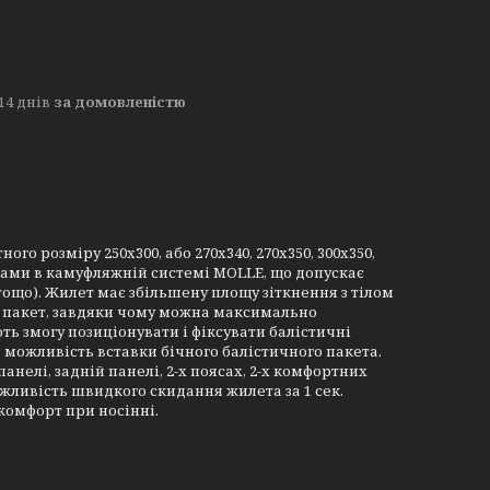
14 днів
за домовленістю
о розміру 250х300, або 270х340, 270х350, 300х350,
чками в камуфляжній системі MOLLE, що допускає
тощо). Жилет має збільшену площу зіткнення з тілом
й пакет, завдяки чому можна максимально
ть змогу позиціонувати і фіксувати балістичні
 можливість вставки бічного балістичного пакета.
анелі, задній панелі, 2-х поясах, 2-х комфортних
жливість швидкого скидання жилета за 1 сек.
комфорт при носінні.