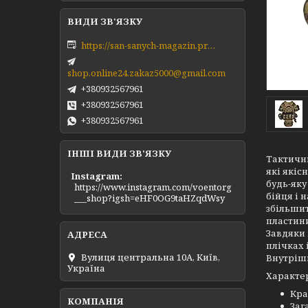
https://san-sanych-magazin.prom.ua/ua/
shop.online24.zakaz5000@gmail.com
+380932567961
+380932567961
+380932567961
ІНШІ ВИДИ ЗВ'ЯЗКУ
Тактични
які якіс
Instagram
будь-яку
https://www.instagram.com/voentorg
бійця і 
___shop?igsh=eHF0OG9taHZqdWsy
збільшит
пластини
Завдяки 
плічках 
Вулиця центральна 10А, Київ,
Внутрішн
Україна
Характе
Кра
Зага