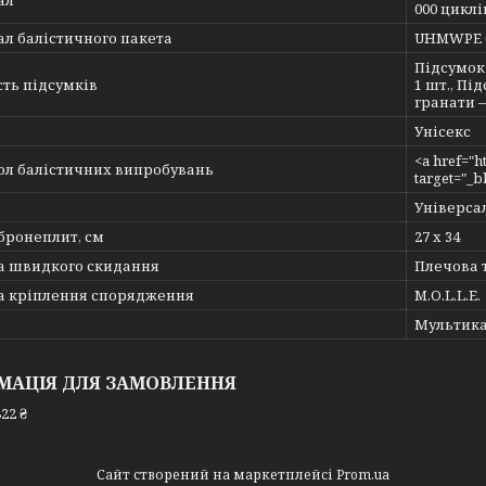
ал
000 циклі
л балістичного пакета
UHMWPE (
Підсумок
ть підсумків
1 шт., Пі
гранати —
а
Унісекс
<a href="h
ол балістичних випробувань
target="_
Універсал
бронеплит, см
27 х 34
а швидкого скидання
Плечова 
а кріплення спорядження
M.O.L.L.E.
Мультик
МАЦІЯ ДЛЯ ЗАМОВЛЕННЯ
22 ₴
Сайт створений на маркетплейсі
Prom.ua