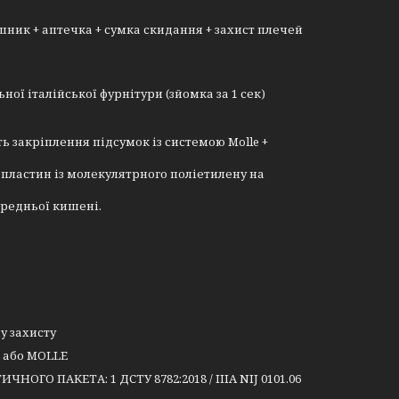
ашник + аптечка + сумка скидання + захист плечей
ої італійської фурнітури (зйомка за 1 сек)
ь закріплення підсумок із системою Molle +
 пластин із молекулятрного поліетилену на
ередньої кишені.
у захисту
o або MOLLE
НОГО ПАКЕТА: 1 ДСТУ 8782:2018 / IIIA NIJ 0101.06