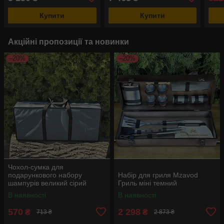
Купити
Купити
Акційні пропозиції та новинки
–20%
–20%
Чохол-сумка для
подарункового набору
Набір для гриля Mzavod
шампурів великий сірий
Гриль міні темний
В наявності
В наявності
570
2 298
₴
₴
713 ₴
2 873 ₴