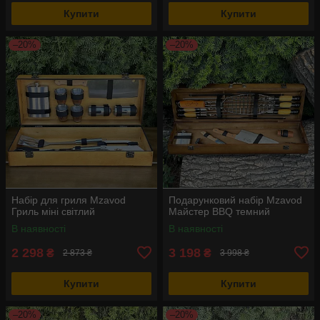
Купити
Купити
–20%
–20%
Набір для гриля Mzavod
Подарунковий набір Mzavod
Гриль міні світлий
Майстер BBQ темний
В наявності
В наявності
2 298
3 198
₴
₴
2 873 ₴
3 998 ₴
Купити
Купити
–20%
–20%