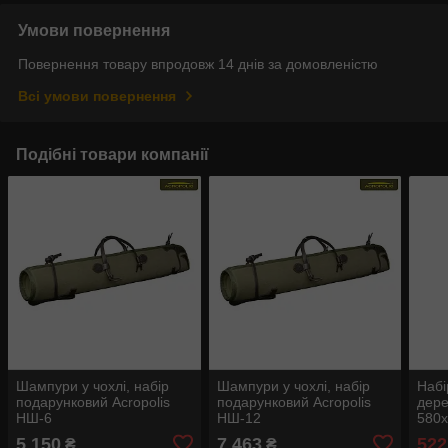
Умови повернення
Повернення товару впродовж 14 днів за домовленістю
Всі умови повернення
Подібні товари компанії
Шампури у чохлі, набір
Шампури у чохлі, набір
Набі
подарунковий Acropolis
подарунковий Acropolis
дере
НШ-6
НШ-12
580х
5 150
7 463
522
₴
₴