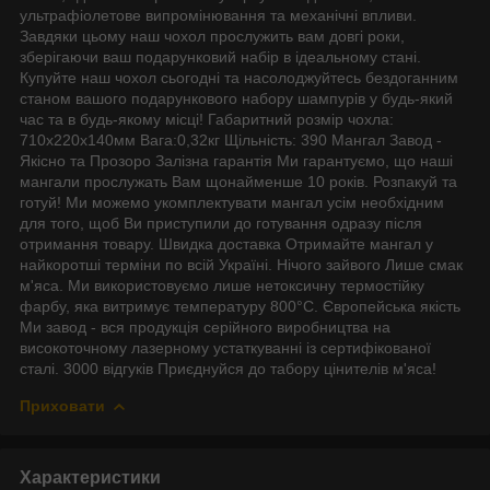
ультрафіолетове випромінювання та механічні впливи.
Завдяки цьому наш чохол прослужить вам довгі роки,
зберігаючи ваш подарунковий набір в ідеальному стані.
Купуйте наш чохол сьогодні та насолоджуйтесь бездоганним
станом вашого подарункового набору шампурів у будь-який
час та в будь-якому місці! Габаритний розмір чохла:
710х220х140мм Вага:0,32кг Щільність: 390 Мангал Завод -
Якісно та Прозоро Залізна гарантія Ми гарантуємо, що наші
мангали прослужать Вам щонайменше 10 років. Розпакуй та
готуй! Ми можемо укомплектувати мангал усім необхідним
для того, щоб Ви приступили до готування одразу після
отримання товару. Швидка доставка Отримайте мангал у
найкоротші терміни по всій Україні. Нічого зайвого Лише смак
м'яса. Ми використовуємо лише нетоксичну термостійку
фарбу, яка витримує температуру 800°С. Європейська якість
Ми завод - вся продукція серійного виробництва на
високоточному лазерному устаткуванні із сертифікованої
сталі. 3000 відгуків Приєднуйся до табору цінителів м'яса!
Приховати
Характеристики