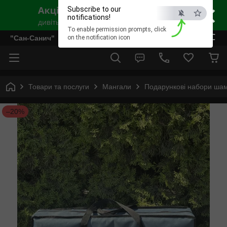
×
Subscribe to our
notifications!
To enable permission prompts, click
ESC
"Сан-Санич"
on the notification icon
Товари та послуги
Мангали
Подарункові набори шам
–20%