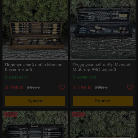
Подарунковий набір Mzavod
Подарунковий набір Mzavod
Козак темний
Майстер BBQ чорний
В наявності
В наявності
3 198
3 198
₴
₴
3 998 ₴
3 998 ₴
Купити
Купити
–20%
–20%