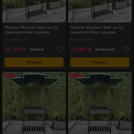
Мангал Mzavod Зевс на 12
Мангал Mzavod Зевс на 12
шампурів 4мм з дахом
шампурів 3мм з дахом
В наявності
В наявності
16 380
15 990
₴
₴
20 475 ₴
19 987,50 ₴
Купити
Купити
–20%
–20%