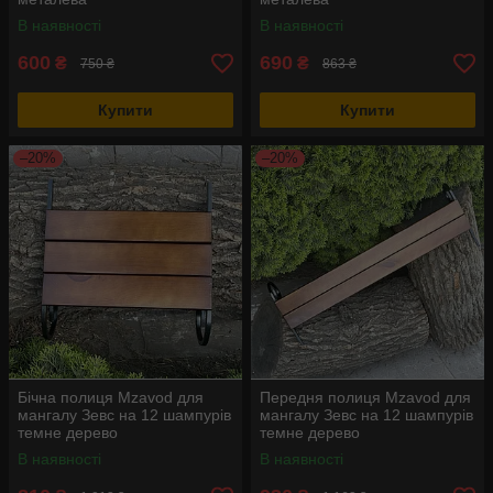
В наявності
В наявності
600
690
₴
₴
750 ₴
863 ₴
Купити
Купити
–20%
–20%
Бічна полиця Mzavod для
Передня полиця Mzavod для
мангалу Зевс на 12 шампурів
мангалу Зевс на 12 шампурів
темне дерево
темне дерево
В наявності
В наявності