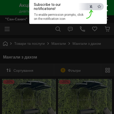
×
Subscribe to our
notifications!
To enable permission prompts, click
ESC
"Сан-Санич"
on the notification icon
Товари та послуги
Мангали
Мангали з дахом
Мангали з дахом
Сортування
0
Фільтри
–20%
–20%